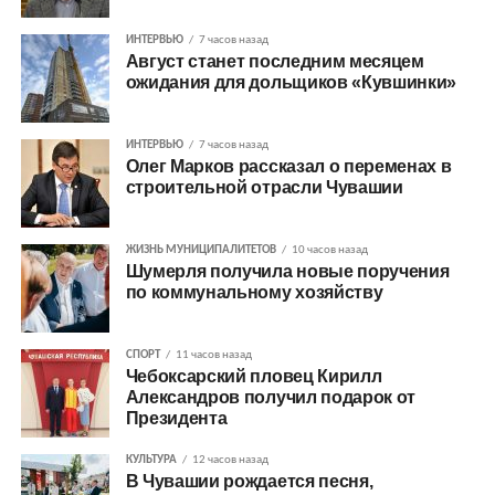
ИНТЕРВЬЮ
7 часов назад
Август станет последним месяцем
ожидания для дольщиков «Кувшинки»
ИНТЕРВЬЮ
7 часов назад
Олег Марков рассказал о переменах в
строительной отрасли Чувашии
ЖИЗНЬ МУНИЦИПАЛИТЕТОВ
10 часов назад
Шумерля получила новые поручения
по коммунальному хозяйству
СПОРТ
11 часов назад
Чебоксарский пловец Кирилл
Александров получил подарок от
Президента
КУЛЬТУРА
12 часов назад
В Чувашии рождается песня,