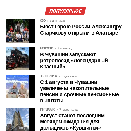
ПОПУЛЯРНОЕ
СВО
3 дня назад
Бюст Герою России Александру
Старчкову открыли в Алатыре
НОВОСТИ
2 дня назад
В Чувашии запускают
ретропоезд «Легендарный
Красный»
ЭКСПЕРТИЗА
3 дня назад
С 1 августа в Чувашии
увеличены накопительные
пенсии и срочные пенсионные
выплаты
ИНТЕРВЬЮ
7 часов назад
Август станет последним
месяцем ожидания для
дольщиков «Кувшинки»