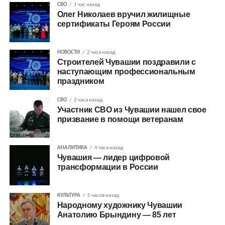
СВО
1 час назад
Олег Николаев вручил жилищные
сертификаты Героям России
НОВОСТИ
2 часа назад
Строителей Чувашии поздравили с
наступающим профессиональным
праздником
СВО
2 часа назад
Участник СВО из Чувашии нашел свое
призвание в помощи ветеранам
АНАЛИТИКА
4 часа назад
Чувашия — лидер цифровой
трансформации в России
КУЛЬТУРА
5 часов назад
Народному художнику Чувашии
Анатолию Брындину — 85 лет