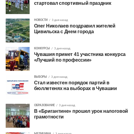
стартовал спортивный праздник
НОВОСТИ
3 дня назад
Олег Николаев поздравил жителей
Цивильска с Днем города
КОНКУРСЫ
3 дня назад
Чувашия примет 41 участника конкурса
«Лучший по профессии»
ВЫБОРЫ
3 дня назад
Стал известен порядок партий в
бюллетенях на выборах в Чувашии
ОБРАЗОВАНИЕ
3 дня назад
В «Бригантине» прошел урок налоговой
грамотности
МЕДИЦИНА
3 дня назад