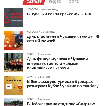
СВЕЖЕЕ
ВИДЕО
ФОТО
НОВОСТИ
20 минут назад
В Чувашии сбили вражеский БПЛА
НОВОСТИ
21 час назад
День строителя в Чувашии отмечает 70-
летний юбилей
СПОРТ
21 час назад
День физкультурника в Чувашии
впервые отметили малыми
олимпийскими играми
СПОРТ
2 дня назад
В День физкультурника в Вурнарах
разыграют Кубок Чувашии по футболу
СПОРТ
2 дня назад
В Чебоксарах на стадионе «Спартак»