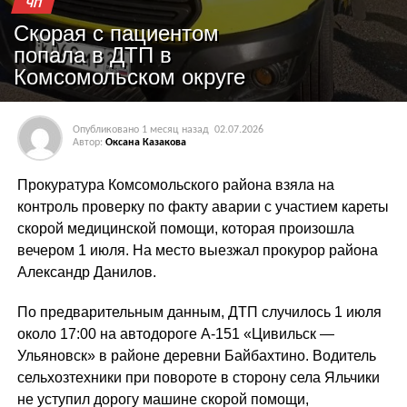
ЧП
Скорая с пациентом
попала в ДТП в
Комсомольском округе
Опубликовано
1 месяц назад
02.07.2026
Автор:
Оксана Казакова
Прокуратура Комсомольского района взяла на
контроль проверку по факту аварии с участием кареты
скорой медицинской помощи, которая произошла
вечером 1 июля. На место выезжал прокурор района
Александр Данилов.
По предварительным данным, ДТП случилось 1 июля
около 17:00 на автодороге А-151 «Цивильск —
Ульяновск» в районе деревни Байбахтино. Водитель
сельхозтехники при повороте в сторону села Яльчики
не уступил дорогу машине скорой помощи,