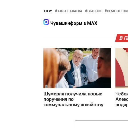
ТЭГИ:
АЛЛА САЛАЕВА
ГЛАВНОЕ
РЕМОНТ ШК
Чувашинформ в MAX
В 
Шумерля получила новые
Чебо
поручения по
Алек
коммунальному хозяйству
подар