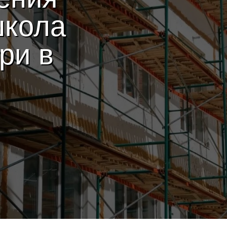
школа
ри в