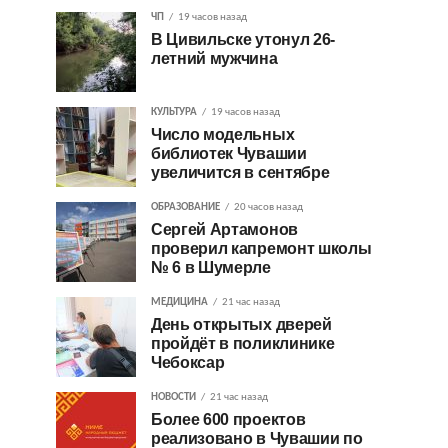
ЧП
19 часов назад
В Цивильске утонул 26-
летний мужчина
КУЛЬТУРА
19 часов назад
Число модельных
библиотек Чувашии
увеличится в сентябре
ОБРАЗОВАНИЕ
20 часов назад
Сергей Артамонов
проверил капремонт школы
№ 6 в Шумерле
МЕДИЦИНА
21 час назад
День открытых дверей
пройдёт в поликлинике
Чебоксар
НОВОСТИ
21 час назад
Более 600 проектов
реализовано в Чувашии по