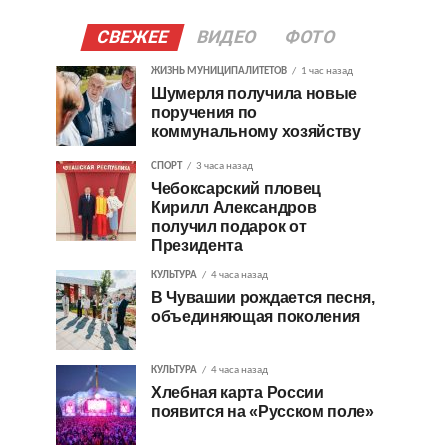
СВЕЖЕЕ
ВИДЕО
ФОТО
ЖИЗНЬ МУНИЦИПАЛИТЕТОВ
1 час назад
Шумерля получила новые
поручения по
коммунальному хозяйству
СПОРТ
3 часа назад
Чебоксарский пловец
Кирилл Александров
получил подарок от
Президента
КУЛЬТУРА
4 часа назад
В Чувашии рождается песня,
объединяющая поколения
КУЛЬТУРА
4 часа назад
Хлебная карта России
появится на «Русском поле»