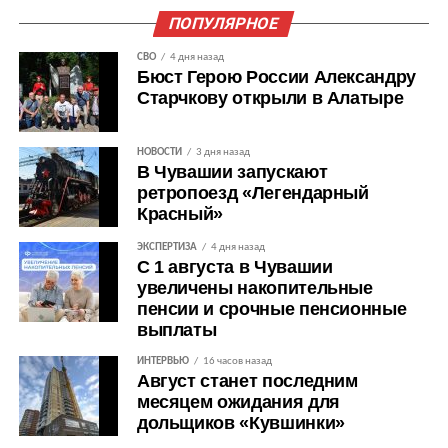
ПОПУЛЯРНОЕ
СВО
4 дня назад
Бюст Герою России Александру
Старчкову открыли в Алатыре
НОВОСТИ
3 дня назад
В Чувашии запускают
ретропоезд «Легендарный
Красный»
ЭКСПЕРТИЗА
4 дня назад
С 1 августа в Чувашии
увеличены накопительные
пенсии и срочные пенсионные
выплаты
ИНТЕРВЬЮ
16 часов назад
Август станет последним
месяцем ожидания для
дольщиков «Кувшинки»