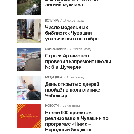
летний мужчина
КУЛЬТУРА
19 часов назад
Число модельных
библиотек Чувашии
увеличится в сентябре
ОБРАЗОВАНИЕ
20 часов назад
Сергей Артамонов
проверил капремонт школы
№ 6 в Шумерле
МЕДИЦИНА
21 час назад
День открытых дверей
пройдёт в поликлинике
Чебоксар
НОВОСТИ
21 час назад
Более 600 проектов
реализовано в Чувашии по
программе «Ниме –
Народный бюджет»