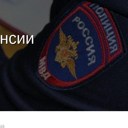
енсии
026