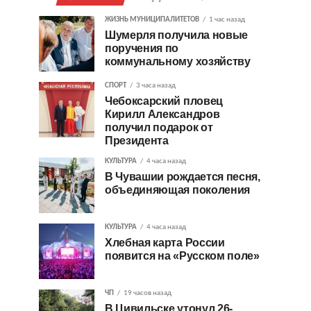
ЖИЗНЬ МУНИЦИПАЛИТЕТОВ
1 час назад
Шумерля получила новые
поручения по
коммунальному хозяйству
СПОРТ
3 часа назад
Чебоксарский пловец
Кирилл Александров
получил подарок от
Президента
КУЛЬТУРА
4 часа назад
В Чувашии рождается песня,
объединяющая поколения
КУЛЬТУРА
4 часа назад
Хлебная карта России
появится на «Русском поле»
ЧП
19 часов назад
В Цивильске утонул 26-