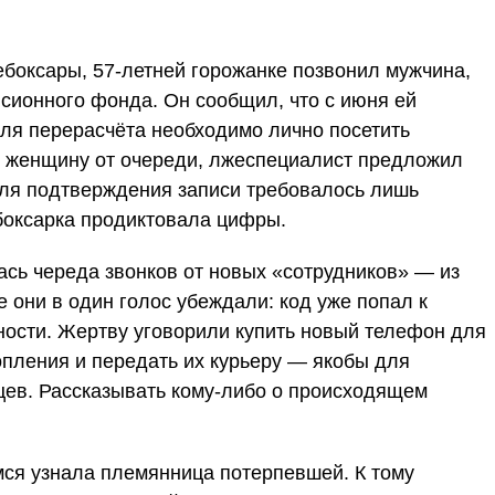
ебоксары, 57-летней горожанке позвонил мужчина,
сионного фонда. Он сообщил, что с июня ей
для перерасчёта необходимо лично посетить
 женщину от очереди, лжеспециалист предложил
для подтверждения записи требовалось лишь
боксарка продиктовала цифры.
ась череда звонков от новых «сотрудников» — из
е они в один голос убеждали: код уже попал к
ности. Жертву уговорили купить новый телефон для
опления и передать их курьеру — якобы для
цев. Рассказывать кому-либо о происходящем
мся узнала племянница потерпевшей. К тому