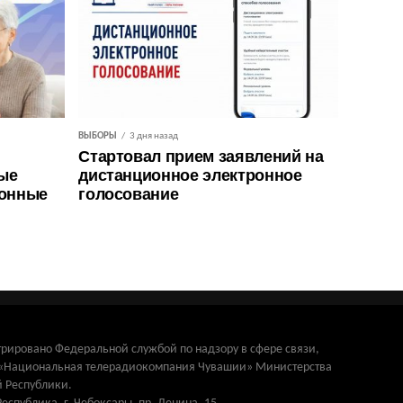
ВЫБОРЫ
3 дня назад
Стартовал прием заявлений на
ые
дистанционное электронное
ионные
голосование
трировано Федеральной службой по надзору в сфере связи,
и «Национальная телерадиокомпания Чувашии» Министерства
 Республики.