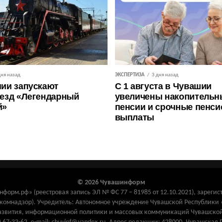
дня назад
ЭКСПЕРТИЗА
3 дня назад
ии запускают
С 1 августа в Чувашии
езд «Легендарный
увеличены накопительн
й»
пенсии и срочные пенс
выплаты
© 2026 Чувашинформ
орм.рф» (реестровая запись ЭЛ № ФС 77 – 81985 от 12.10.2021), зарегис
комнадзор). Учредитель: Автономное учреждение Чувашской Республик
азвития, информационной политики и массовых коммуникаций Чувашской