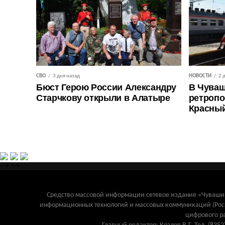
СВО
3 дня назад
НОВОСТИ
2 
Бюст Герою России Александру
В Чуваш
Старчкову открыли в Алатыре
ретропо
Красны
-->
-->
Средство массовой информации сетевое издание «Чувашинф
информационных технологий и массовых коммуникаций (Рос
цифрового р