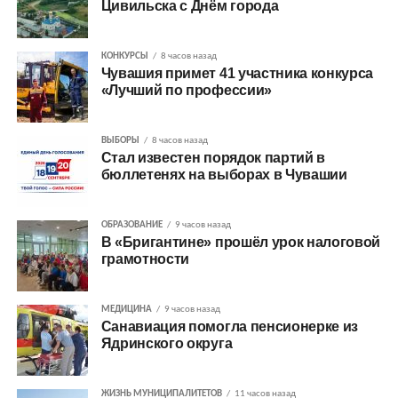
Цивильска с Днём города
КОНКУРСЫ
8 часов назад
Чувашия примет 41 участника конкурса
«Лучший по профессии»
ВЫБОРЫ
8 часов назад
Стал известен порядок партий в
бюллетенях на выборах в Чувашии
ОБРАЗОВАНИЕ
9 часов назад
В «Бригантине» прошёл урок налоговой
грамотности
МЕДИЦИНА
9 часов назад
Санавиация помогла пенсионерке из
Ядринского округа
ЖИЗНЬ МУНИЦИПАЛИТЕТОВ
11 часов назад