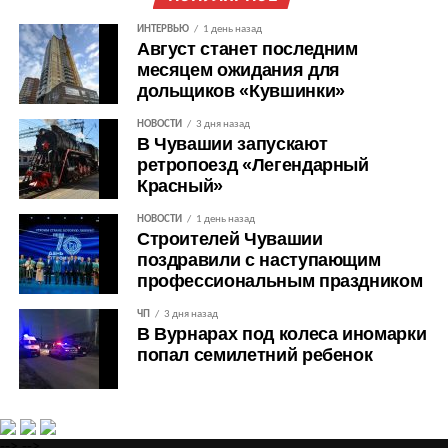
ИНТЕРВЬЮ
1 день назад
Август станет последним
месяцем ожидания для
дольщиков «Кувшинки»
НОВОСТИ
3 дня назад
В Чувашии запускают
ретропоезд «Легендарный
Красный»
НОВОСТИ
1 день назад
Строителей Чувашии
поздравили с наступающим
профессиональным праздником
ЧП
3 дня назад
В Вурнарах под колеса иномарки
попал семилетний ребенок
-->
-->