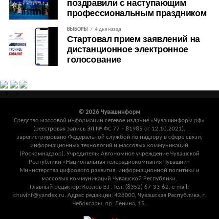
поздравили с наступающим
профессиональным праздником
ВЫБОРЫ
4 дня назад
Стартовал прием заявлений на
дистанционное электронное
голосование
-->
-->
© 2026 Чувашинформ
Средство массовой информации сетевое издание «Чувашинформ.рф»
(реестровая запись ЭЛ № ФС 77 – 81985 от 12.10.2021),
зарегистрировано Федеральной службой по надзору в сфере связи,
информационных технологий и массовых коммуникаций
(Роскомнадзор). Учредитель: Автономное учреждение Чувашской
Республики «Национальная телерадиокомпания Чувашии»
Министерства цифрового развития, информационной политики и
массовых коммуникаций Чувашской Республики.
Главный редактор: Козлов В.Г. Тел. (8352) 67-33-62, e-mail:
chuvinf@yandex.ru. Адрес редакции: 428000, Чувашская Республика, г.
Чебоксары, пр. Ленина, 15.