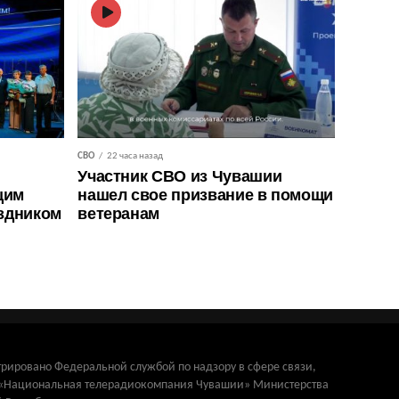
СВО
22 часа назад
Участник СВО из Чувашии
щим
нашел свое призвание в помощи
здником
ветеранам
трировано Федеральной службой по надзору в сфере связи,
и «Национальная телерадиокомпания Чувашии» Министерства