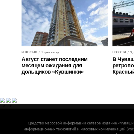
ИНТЕРВЬЮ
1 день назад
НОВОСТИ
3 
Август станет последним
В Чуваш
месяцем ожидания для
ретропо
дольщиков «Кувшинки»
Красны
-->
-->
Средство массовой информации сетевое издание «Чувашинф
информационных технологий и массовых коммуникаций (Рос