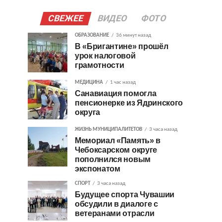
СВЕЖЕЕ
ВИДЕО
ФОТО
ОБРАЗОВАНИЕ
36 минут назад
В «Бригантине» прошёл
урок налоговой
грамотности
МЕДИЦИНА
1 час назад
Санавиация помогла
пенсионерке из Ядринского
округа
ЖИЗНЬ МУНИЦИПАЛИТЕТОВ
3 часа назад
Мемориал «Память» в
Чебоксарском округе
пополнился новым
экспонатом
СПОРТ
3 часа назад
Будущее спорта Чувашии
обсудили в диалоге с
ветеранами отрасли