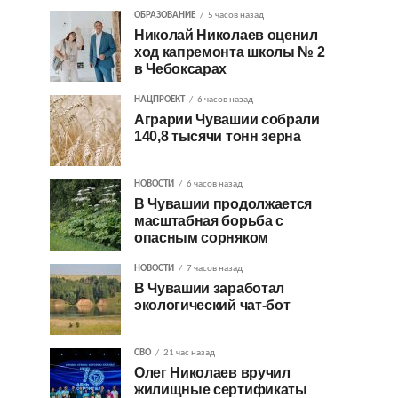
ОБРАЗОВАНИЕ
5 часов назад
Николай Николаев оценил
ход капремонта школы № 2
в Чебоксарах
НАЦПРОЕКТ
6 часов назад
Аграрии Чувашии собрали
140,8 тысячи тонн зерна
НОВОСТИ
6 часов назад
В Чувашии продолжается
масштабная борьба с
опасным сорняком
НОВОСТИ
7 часов назад
В Чувашии заработал
экологический чат-бот
СВО
21 час назад
Олег Николаев вручил
жилищные сертификаты