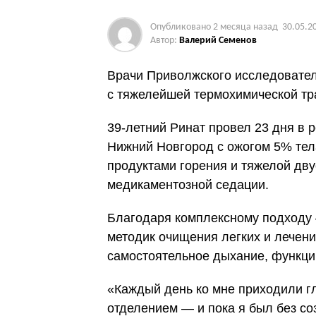
Опубликовано
2 месяца назад
30.05.2
Автор:
Валерий Семенов
Врачи Приволжского исследовател
с тяжелейшей термохимической тр
39-летний Ринат провел 23 дня в 
Нижний Новгород с ожогом 5% тела
продуктами горения и тяжелой дв
медикаментозной седации.
Благодаря комплексному подходу 
методик очищения легких и лечен
самостоятельное дыхание, функци
«Каждый день ко мне приходили г
отделением — и пока я был без со