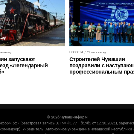
дня назад
НОВОСТИ
22 часа назад
ии запускают
Строителей Чувашии
езд «Легендарный
поздравили с наступаю
й»
профессиональным пра
© 2026 Чувашинформ
орм.рф» (реестровая запись ЭЛ № ФС 77 – 81985 от 12.10.2021), зарегис
комнадзор). Учредитель: Автономное учреждение Чувашской Республик