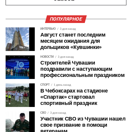
ПОПУЛЯРНОЕ
ИНТЕРВЬЮ
3 дня назад
Август станет последним
месяцем ожидания для
дольщиков «Кувшинки»
НОВОСТИ
3 дня назад
Строителей Чувашии
поздравили с наступающим
профессиональным праздником
СПОРТ
1 день назад
В Чебоксарах на стадионе
«Спартак» стартовал
спортивный праздник
СВО
3 дня назад
Участник СВО из Чувашии нашел
свое призвание в помощи
ветеранам