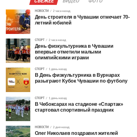
СВЕЖЕЕ
ВИДЕО
ФОТО
НОВОСТИ
2 часа назад
День строителя в Чувашии отмечает 70-
летний юбилей
СПОРТ
2 часа назад
День физкультурника в Чувашии
впервые отметили малыми
олимпийскими играми
СПОРТ
1 день назад
В День физкультурника в Вурнарах
разыграют Кубок Чувашии по футболу
СПОРТ
1 день назад
В Чебоксарах на стадионе «Спартак»
стартовал спортивный праздник
НОВОСТИ
2 дня назад
Олег Николаев поздравил жителей