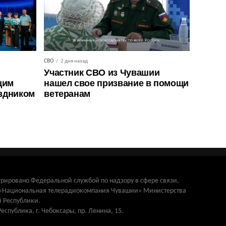
СВО
2 дня назад
Участник СВО из Чувашии
щим
нашел свое призвание в помощи
здником
ветеранам
трировано Федеральной службой по надзору в сфере связи,
и «Национальная телерадиокомпания Чувашии» Министерства
 Республики.
Республика, г. Чебоксары, пр. Ленина, 15.