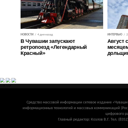
НОВОСТИ
4 дня назад
ИНТЕРВЬЮ
2
В Чувашии запускают
Август 
ретропоезд «Легендарный
месяцем
Красный»
дольщи
-->
-->
Средство массовой информации сетевое издание «Чувашинф
информационных технологий и массовых коммуникаций (Рос
цифрового р
Главный редактор: Козлов В.Г. Тел. (8352