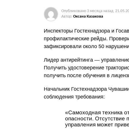
Опубликовано
3 месяца назад
21.05.2
Автор:
Оксана Казакова
Инспекторы Гостехнадзора и Госа
профилактические рейды. Провери
зафиксировали около 50 нарушени
Лидер антирейтинга — управление т
Получить удостоверение тракторис
получить после обучения в лиценз
Начальник Гостехнадзора Чуваши
соблюдения требования:
«Самоходная техника о
опасности. Отсутствие 
управления может приве