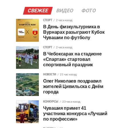
СВЕЖЕЕ
ВИДЕО
ФОТО
СПОРТ
2 часа назад
В День физкультурника в
Вурнарах разыграют Кубок
Чувашии по футболу
СПОРТ
2 часа назад
В Чебоксарах на стадионе
«Спартак» стартовал
спортивный праздник
НОВОСТИ
21 час назад
Олег Николаев поздравил
жителей Цивильска с Днём
города
КОНКУРСЫ
23 часа назад
Чувашия примет 41
участника конкурса «Лучший
по профессии»