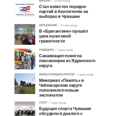
ВЫБОРЫ
23 часа назад
Стал известен порядок
партий в бюллетенях на
выборах в Чувашии
ОБРАЗОВАНИЕ
24 часа назад
В «Бригантине» прошёл
урок налоговой
грамотности
МЕДИЦИНА
1 день назад
Санавиация помогла
пенсионерке из Ядринского
округа
ЖИЗНЬ МУНИЦИПАЛИТЕТОВ
1 день назад
Мемориал «Память» в
Чебоксарском округе
пополнился новым
экспонатом
СПОРТ
1 день назад
Будущее спорта Чувашии
обсудили в диалоге с