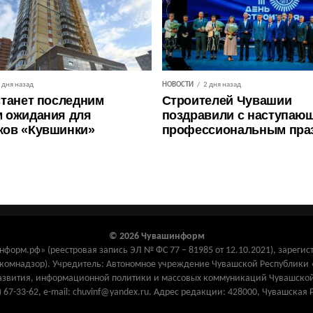
 дня назад
НОВОСТИ
2 дня назад
станет последним
Строителей Чувашии
 ожидания для
поздравили с наступаю
ков «Кувшинки»
профессиональным пра
© 2026 Чувашинформ
орм.рф» (реестровая запись ЭЛ № ФС 77 – 81985 от 12.10.2021), зарегис
комнадзор). Учредитель: Автономное учреждение Чувашской Республик
азвития, информационной политики и массовых коммуникаций Чувашской
) 67-33-62, e-mail: chuvinf@yandex.ru. Адрес редакции: 428000, Чувашская 