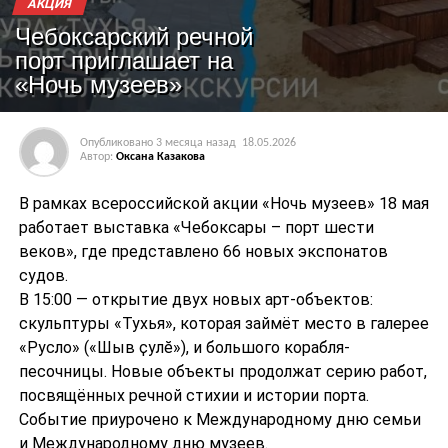
АКЦИЯ
Чебоксарский речной
порт приглашает на
«Ночь музеев»
Опубликовано
3 месяца назад
18.05.2026
Автор:
Оксана Казакова
В рамках всероссийской акции «Ночь музеев» 18 мая
работает выставка «Чебоксары – порт шести
веков», где представлено 66 новых экспонатов
судов.
В 15:00 — открытие двух новых арт-объектов:
скульптуры «Тухья», которая займёт место в галерее
«Русло» («Шыв ҫулӗ»), и большого корабля-
песочницы. Новые объекты продолжат серию работ,
посвящённых речной стихии и истории порта.
Событие приурочено к Международному дню семьи
и Международному дню музеев.