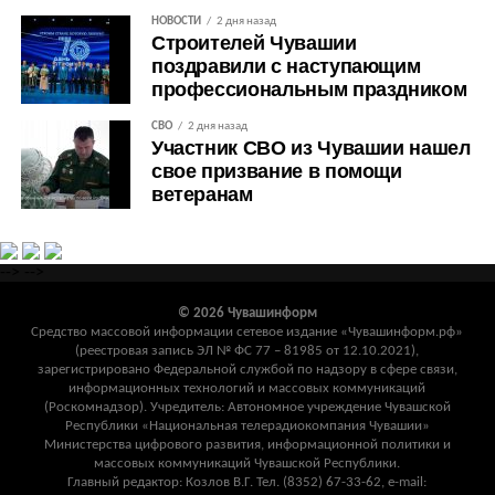
НОВОСТИ
2 дня назад
Строителей Чувашии
поздравили с наступающим
профессиональным праздником
СВО
2 дня назад
Участник СВО из Чувашии нашел
свое призвание в помощи
ветеранам
-->
-->
© 2026 Чувашинформ
Средство массовой информации сетевое издание «Чувашинформ.рф»
(реестровая запись ЭЛ № ФС 77 – 81985 от 12.10.2021),
зарегистрировано Федеральной службой по надзору в сфере связи,
информационных технологий и массовых коммуникаций
(Роскомнадзор). Учредитель: Автономное учреждение Чувашской
Республики «Национальная телерадиокомпания Чувашии»
Министерства цифрового развития, информационной политики и
массовых коммуникаций Чувашской Республики.
Главный редактор: Козлов В.Г. Тел. (8352) 67-33-62, e-mail: