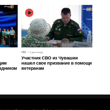
СВО
2 дня назад
Участник СВО из Чувашии
щим
нашел свое призвание в помощи
здником
ветеранам