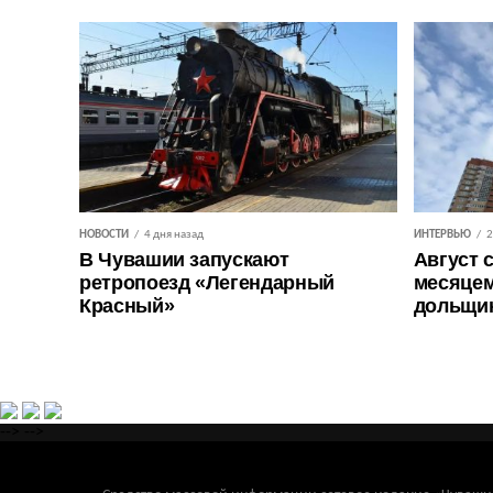
НОВОСТИ
4 дня назад
ИНТЕРВЬЮ
2
В Чувашии запускают
Август 
ретропоезд «Легендарный
месяцем
Красный»
дольщи
-->
-->