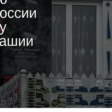
России
у
вашии