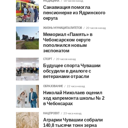
МЕДИЦИНА
18 часов назад
Санавиация помогла
пенсионерке из Ядринского
округа
ЖИЗНЬ МУНИЦИПАЛИТЕТОВ
20 часов назад
Мемориал «Память» в
Чебоксарском округе
пополнился новым
экспонатом
СПОРТ
20 часов назад
Будущее спорта Чувашии
обсудили в диалоге с
ветеранами отрасли
ОБРАЗОВАНИЕ
22 часа назад
Николай Николаев оценил
ход капремонта школы № 2
в Чебоксарах
НАЦПРОЕКТ
23 часа назад
Аграрии Чувашии собрали
140,8 тысячи тонн зерна