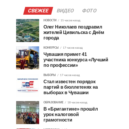
СВЕЖЕЕ
ВИДЕО
ФОТО
НОВОСТИ
15 часов назад
Олег Николаев поздравил
жителей Цивильска с Днём
города
КОНКУРСЫ
17 часов назад
Чувашия примет 41
участника конкурса «Лучший
по профессии»
ВЫБОРЫ
17 часов назад
Стал известен порядок
партий в бюллетенях на
выборах в Чувашии
ОБРАЗОВАНИЕ
18 часов назад
В «Бригантине» прошёл
урок налоговой
грамотности