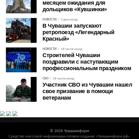
месяцем ожидания для
дольщиков «Кувшинки»
НОВОСТИ
3 дня назад
В Чувашии запускают
ретропоезд «Легендарный
Красный»
НОВОСТИ
18 часов назад
Строителей Чувашии
поздравили с наступающим
профессиональным праздником
СВО
18 часов назад
Участник СВО из Чувашии нашел
свое призвание в помощи
ветеранам
-->
-->
© 2026 Чувашинформ
Средство массовой информации сетевое издание «Чувашинформ.рф»