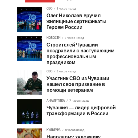
СВО
5 часов назад
Олег Николаев вручил
жилищные сертификаты
Героям России
НОВОСТИ
5 часов назад
Строителей Чувашии
поздравили с наступающим
профессиональным
праздником
СВО
5 часов назад
Участник СВО из Чувашии
нашел свое призвание в
помощи ветеранам
АНАЛИТИКА
7 часов назад
Чувашия — лидер цифровой
трансформации в России
КУЛЬТУРА
8 часов назад
Народному художнику