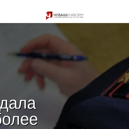
тдала
более