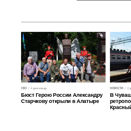
СВО
4 дня назад
НОВОСТИ
2 
Бюст Герою России Александру
В Чуваш
Старчкову открыли в Алатыре
ретропо
Красны