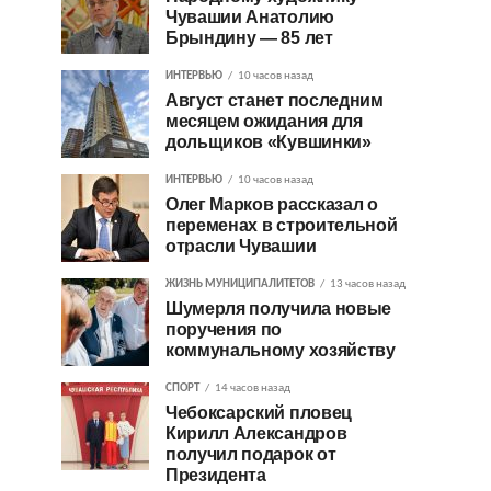
Чувашии Анатолию
Брындину — 85 лет
ИНТЕРВЬЮ
10 часов назад
Август станет последним
месяцем ожидания для
дольщиков «Кувшинки»
ИНТЕРВЬЮ
10 часов назад
Олег Марков рассказал о
переменах в строительной
отрасли Чувашии
ЖИЗНЬ МУНИЦИПАЛИТЕТОВ
13 часов назад
Шумерля получила новые
поручения по
коммунальному хозяйству
СПОРТ
14 часов назад
Чебоксарский пловец
Кирилл Александров
получил подарок от
Президента