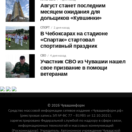
Август станет последним
месяцем ожидания для
дольщиков «Кувшинки»
СПОРТ
2 дня назад
В Чебоксарах на стадионе
«Спартак» стартовал
спортивный праздник
СВО
4 дня назад
Участник СВО из Чувашии нашел
свое призвание в помощи
ветеранам
-->
-->
© 2026 Чувашинформ
Средство массовой информации сетевое издание «Чувашинформ.рф»
(реестровая запись ЭЛ № ФС 77 – 81985 от 12.10.2021),
зарегистрировано Федеральной службой по надзору в сфере связи,
информационных технологий и массовых коммуникаций
(Роскомнадзор). Учредитель: Автономное учреждение Чувашской