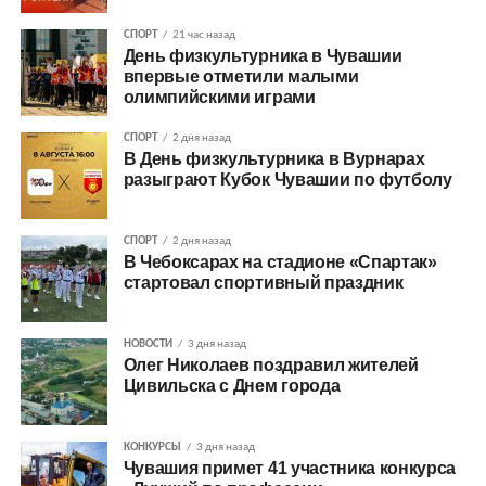
СПОРТ
21 час назад
День физкультурника в Чувашии
впервые отметили малыми
олимпийскими играми
СПОРТ
2 дня назад
В День физкультурника в Вурнарах
разыграют Кубок Чувашии по футболу
СПОРТ
2 дня назад
В Чебоксарах на стадионе «Спартак»
стартовал спортивный праздник
НОВОСТИ
3 дня назад
Олег Николаев поздравил жителей
Цивильска с Днем города
КОНКУРСЫ
3 дня назад
Чувашия примет 41 участника конкурса