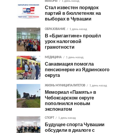
ВЫБОРЫ
1 день назад
Стал известен порядок
партий в бюллетенях на
выборах в Чувашии
ОБРАЗОВАНИЕ
1 день назад
В «Бригантине» прошёл
урок налоговой
грамотности
МЕДИЦИНА
1 день назад
Санавиация помогла
пенсионерке из Ядринского
округа
ЖИЗНЬ МУНИЦИПАЛИТЕТОВ
1 день назад
Мемориал «Память» в
Чебоксарском округе
пополнился новым
экспонатом
СПОРТ
1 день назад
Будущее спорта Чувашии
обсудили в диалоге с