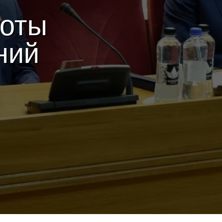
готы
ний