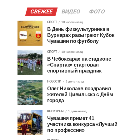
СВЕЖЕЕ
ВИДЕО
ФОТО
СПОРТ
10 часов назад
В День физкультурника в
Вурнарах разыграют Кубок
Чувашии по футболу
СПОРТ
10 часов назад
В Чебоксарах на стадионе
«Спартак» стартовал
спортивный праздник
НОВОСТИ
1 день назад
Олег Николаев поздравил
жителей Цивильска с Днём
города
КОНКУРСЫ
1 день назад
Чувашия примет 41
участника конкурса «Лучший
по профессии»