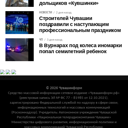
дольщиков «Кувшинки»
НОВОСТИ
2 дня назад
Строителей Чувашии
поздравили с наступающим
профессиональным праздником
ЧП
3 дня назад
В Вурнарах под колеса иномарки
попал семилетний ребенок
-->
-->
© 2026 Чувашинформ
Средство массовой информации сетевое издание «Чувашинформ.рф»
(реестровая запись ЭЛ № ФС 77 – 81985 от 12.10.2021),
зарегистрировано Федеральной службой по надзору в сфере связи,
информационных технологий и массовых коммуникаций
(Роскомнадзор). Учредитель: Автономное учреждение Чувашской
Республики «Национальная телерадиокомпания Чувашии»
Министерства цифрового развития, информационной политики и
массовых коммуникаций Чувашской Республики.