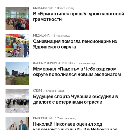
ОБРАЗОВАНИЕ
3 часа назад
В «Бригантине» прошёл урок налоговой
грамотности
МЕДИЦИНА
3 часа назад
Санавиация помогла пенсионерке из
Ядринского округа
ЖИЗНЬ МУНИЦИПАЛИТЕТОВ
5 часов назад
Мемориал «Память» в Чебоксарском
округе пополнился новым экспонатом
СПОРТ
5 часов назад
Будущее спорта Чувашии обсудили в
диалоге с ветеранами отрасли
ОБРАЗОВАНИЕ
7 часов назад
Николай Николаев оценил ход
капремонта школы № 2 в Чебоксарах