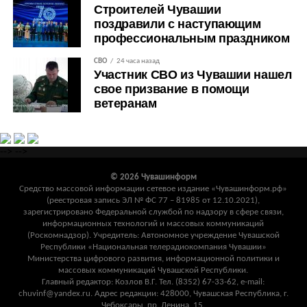
Строителей Чувашии
поздравили с наступающим
профессиональным праздником
СВО
24 часа назад
Участник СВО из Чувашии нашел
свое призвание в помощи
ветеранам
-->
-->
© 2026 Чувашинформ
Средство массовой информации сетевое издание «Чувашинформ.рф»
(реестровая запись ЭЛ № ФС 77 – 81985 от 12.10.2021),
зарегистрировано Федеральной службой по надзору в сфере связи,
информационных технологий и массовых коммуникаций
(Роскомнадзор). Учредитель: Автономное учреждение Чувашской
Республики «Национальная телерадиокомпания Чувашии»
Министерства цифрового развития, информационной политики и
массовых коммуникаций Чувашской Республики.
Главный редактор: Козлов В.Г. Тел. (8352) 67-33-62, e-mail:
chuvinf@yandex.ru. Адрес редакции: 428000, Чувашская Республика, г.
Чебоксары, пр. Ленина, 15.