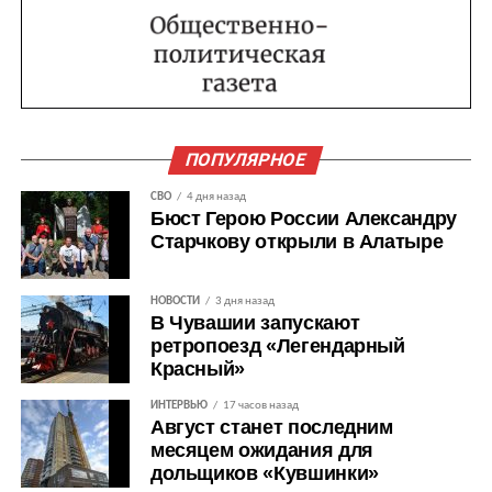
ПОПУЛЯРНОЕ
СВО
4 дня назад
Бюст Герою России Александру
Старчкову открыли в Алатыре
НОВОСТИ
3 дня назад
В Чувашии запускают
ретропоезд «Легендарный
Красный»
ИНТЕРВЬЮ
17 часов назад
Август станет последним
месяцем ожидания для
дольщиков «Кувшинки»