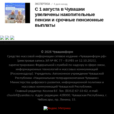
ЭКСПЕРТИЗА
4 дня назад
С 1 августа в Чувашии
увеличены накопительные
пенсии и срочные пенсионные
выплаты
-->
-->
© 2026 Чувашинформ
Средство массовой информации сетевое издание «Чувашинформ.рф»
(реестровая запись ЭЛ № ФС 77 – 81985 от 12.10.2021),
зарегистрировано Федеральной службой по надзору в сфере связи,
информационных технологий и массовых коммуникаций
(Роскомнадзор). Учредитель: Автономное учреждение Чувашской
Республики «Национальная телерадиокомпания Чувашии»
Министерства цифрового развития, информационной политики и
массовых коммуникаций Чувашской Республики.
Главный редактор: Козлов В.Г. Тел. (8352) 67-33-62, e-mail:
chuvinf@yandex.ru. Адрес редакции: 428000, Чувашская Республика, г.
Чебоксары, пр. Ленина, 15.