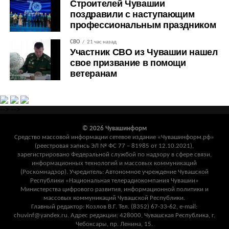
Строителей Чувашии
поздравили с наступающим
профессиональным праздником
СВО
21 час назад
Участник СВО из Чувашии нашел
свое призвание в помощи
ветеранам
-->
-->
© 2026 Чувашинформ
Средство массовой информации сетевое издание «Чувашинформ.рф»
(реестровая запись ЭЛ № ФС 77 – 81985 от 12.10.2021),
зарегистрировано Федеральной службой по надзору в сфере связи,
информационных технологий и массовых коммуникаций
(Роскомнадзор). Учредитель: Автономное учреждение Чувашской
Республики «Национальная телерадиокомпания Чувашии»
Министерства цифрового развития, информационной политики и
массовых коммуникаций Чувашской Республики.
Главный редактор: Козлов В.Г. Тел. (8352) 67-33-62, e-mail:
chuvinf@yandex.ru. Адрес редакции: 428000, Чувашская Республика, г.
Чебоксары, пр. Ленина, 15.