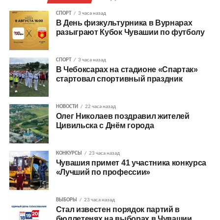
СПОРТ
3 часа назад
В День физкультурника в Вурнарах
разыграют Кубок Чувашии по футболу
СПОРТ
3 часа назад
В Чебоксарах на стадионе «Спартак»
стартовал спортивный праздник
НОВОСТИ
22 часа назад
Олег Николаев поздравил жителей
Цивильска с Днём города
КОНКУРСЫ
23 часа назад
Чувашия примет 41 участника конкурса
«Лучший по профессии»
ВЫБОРЫ
23 часа назад
Стал известен порядок партий в
бюллетенях на выборах в Чувашии