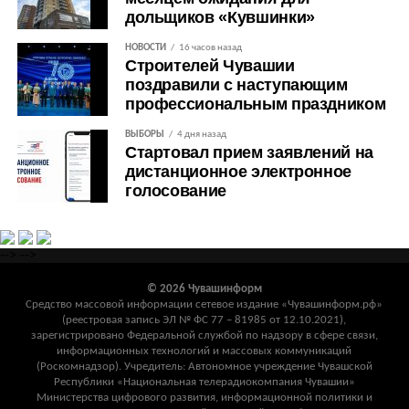
дольщиков «Кувшинки»
НОВОСТИ
16 часов назад
Строителей Чувашии
поздравили с наступающим
профессиональным праздником
ВЫБОРЫ
4 дня назад
Стартовал прием заявлений на
дистанционное электронное
голосование
-->
-->
© 2026 Чувашинформ
Средство массовой информации сетевое издание «Чувашинформ.рф»
(реестровая запись ЭЛ № ФС 77 – 81985 от 12.10.2021),
зарегистрировано Федеральной службой по надзору в сфере связи,
информационных технологий и массовых коммуникаций
(Роскомнадзор). Учредитель: Автономное учреждение Чувашской
Республики «Национальная телерадиокомпания Чувашии»
Министерства цифрового развития, информационной политики и