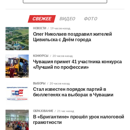
СВЕЖЕЕ
ВИДЕО
ФОТО
НОВОСТИ
19 часов назад
Олег Николаев поздравил жителей
Цивильска с Днём города
КОНКУРСЫ
20 часов назад
Чувашия примет 41 участника конкурса
«Лучший по профессии»
ВЫБОРЫ
20 часов назад
Стал известен порядок партий в
бюллетенях на выборах в Чувашии
ОБРАЗОВАНИЕ
21 час назад
В «Бригантине» прошёл урок налоговой
грамотности