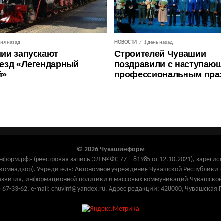
дня назад
НОВОСТИ
1 день назад
ии запускают
Строителей Чувашии
езд «Легендарный
поздравили с наступаю
й»
профессиональным пра
© 2026 Чувашинформ
орм.рф» (реестровая запись ЭЛ № ФС 77 – 81985 от 12.10.2021), зарегис
комнадзор). Учредитель: Автономное учреждение Чувашской Республик
азвития, информационной политики и массовых коммуникаций Чувашской
) 67-33-62, e-mail: chuvinf@yandex.ru. Адрес редакции: 428000, Чувашская 