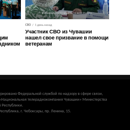
СВО
1 день назад
Участник СВО из Чувашии
щим
нашел свое призвание в помощи
здником
ветеранам
трировано Федеральной службой по надзору в сфере связи,
и «Национальная телерадиокомпания Чувашии» Министерства
 Республики.
Республика, г. Чебоксары, пр. Ленина, 15.