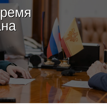
Время
ана