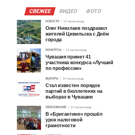
СВЕЖЕЕ
ВИДЕО
ФОТО
НОВОСТИ
12 часов назад
Олег Николаев поздравил
жителей Цивильска с Днём
города
КОНКУРСЫ
13 часов назад
Чувашия примет 41
участника конкурса «Лучший
по профессии»
ВЫБОРЫ
14 часов назад
Стал известен порядок
партий в бюллетенях на
выборах в Чувашии
ОБРАЗОВАНИЕ
15 часов назад
В «Бригантине» прошёл
урок налоговой
грамотности