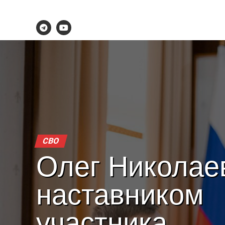
СВО
Олег Николае
наставником
участника