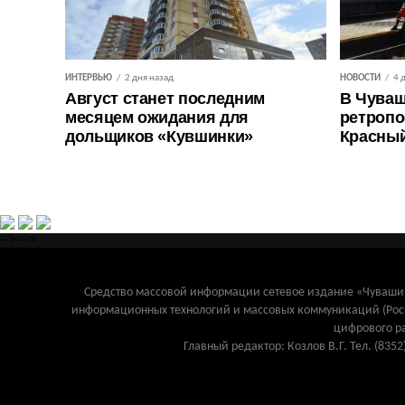
ИНТЕРВЬЮ
2 дня назад
НОВОСТИ
4 
Август станет последним
В Чуваш
месяцем ожидания для
ретропо
дольщиков «Кувшинки»
Красны
-->
-->
Средство массовой информации сетевое издание «Чувашинф
информационных технологий и массовых коммуникаций (Рос
цифрового р
Главный редактор: Козлов В.Г. Тел. (8352