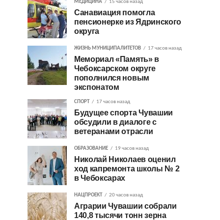
МЕДИЦИНА
15 часов назад
Санавиация помогла
пенсионерке из Ядринского
округа
ЖИЗНЬ МУНИЦИПАЛИТЕТОВ
17 часов назад
Мемориал «Память» в
Чебоксарском округе
пополнился новым
экспонатом
СПОРТ
17 часов назад
Будущее спорта Чувашии
обсудили в диалоге с
ветеранами отрасли
ОБРАЗОВАНИЕ
19 часов назад
Николай Николаев оценил
ход капремонта школы № 2
в Чебоксарах
НАЦПРОЕКТ
20 часов назад
Аграрии Чувашии собрали
140,8 тысячи тонн зерна