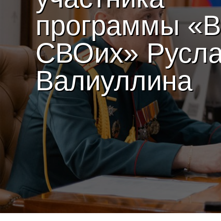
программы «
СВОих» Русл
Валиуллина