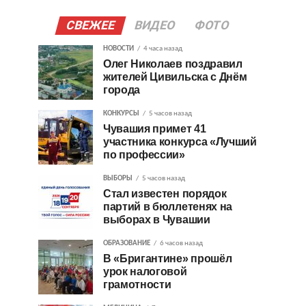
СВЕЖЕЕ
ВИДЕО
ФОТО
НОВОСТИ
4 часа назад
Олег Николаев поздравил
жителей Цивильска с Днём
города
КОНКУРСЫ
5 часов назад
Чувашия примет 41
участника конкурса «Лучший
по профессии»
ВЫБОРЫ
5 часов назад
Стал известен порядок
партий в бюллетенях на
выборах в Чувашии
ОБРАЗОВАНИЕ
6 часов назад
В «Бригантине» прошёл
урок налоговой
грамотности