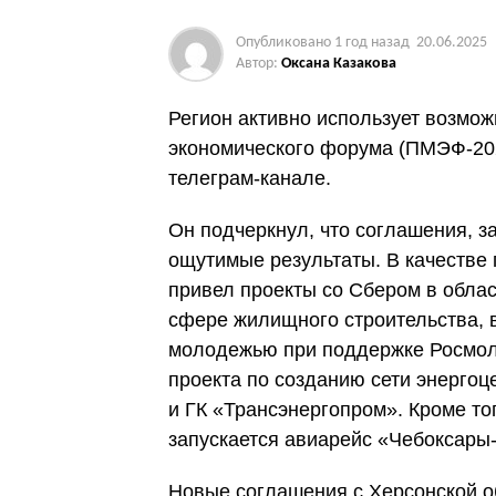
Опубликовано
1 год назад
20.06.2025
Автор:
Оксана Казакова
Регион активно использует возмо
экономического форума (ПМЭФ-202
телеграм-канале.
Он подчеркнул, что соглашения, 
ощутимые результаты. В качестве
привел проекты со Сбером в облас
сфере жилищного строительства, 
молодежью при поддержке Росмол
проекта по созданию сети энерго
и ГК «Трансэнергопром». Кроме то
запускается авиарейс «Чебоксары
Новые соглашения с Херсонской о