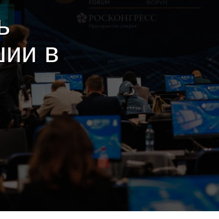
ь
шии в