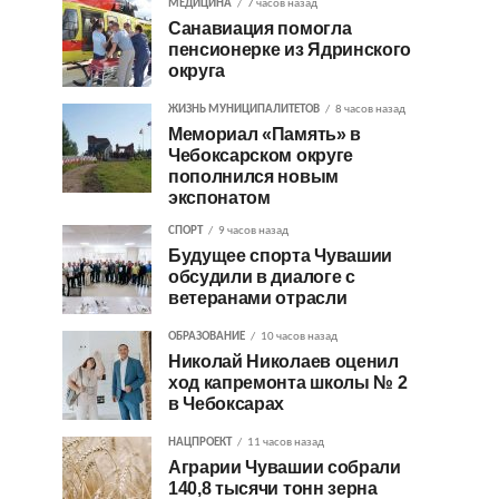
МЕДИЦИНА
7 часов назад
Санавиация помогла
пенсионерке из Ядринского
округа
ЖИЗНЬ МУНИЦИПАЛИТЕТОВ
8 часов назад
Мемориал «Память» в
Чебоксарском округе
пополнился новым
экспонатом
СПОРТ
9 часов назад
Будущее спорта Чувашии
обсудили в диалоге с
ветеранами отрасли
ОБРАЗОВАНИЕ
10 часов назад
Николай Николаев оценил
ход капремонта школы № 2
в Чебоксарах
НАЦПРОЕКТ
11 часов назад
Аграрии Чувашии собрали
140,8 тысячи тонн зерна