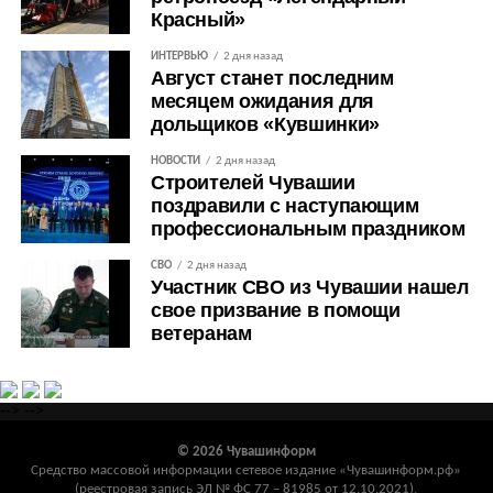
Красный»
ИНТЕРВЬЮ
2 дня назад
Август станет последним
месяцем ожидания для
дольщиков «Кувшинки»
НОВОСТИ
2 дня назад
Строителей Чувашии
поздравили с наступающим
профессиональным праздником
СВО
2 дня назад
Участник СВО из Чувашии нашел
свое призвание в помощи
ветеранам
-->
-->
© 2026 Чувашинформ
Средство массовой информации сетевое издание «Чувашинформ.рф»
(реестровая запись ЭЛ № ФС 77 – 81985 от 12.10.2021),