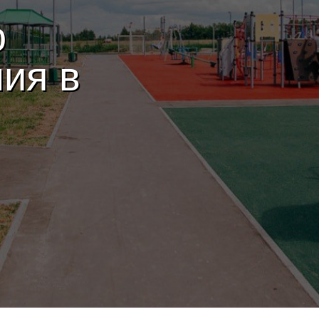
о
ия в