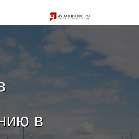
в
нию в