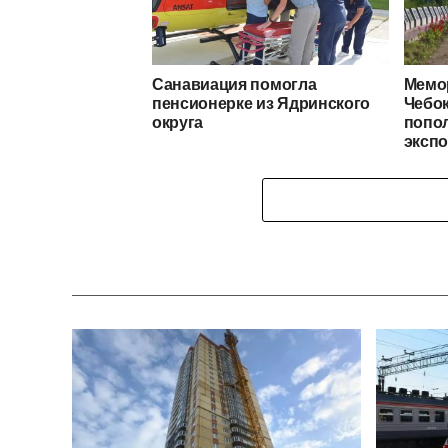
Санавиация помогла
Мемо
пенсионерке из Ядринского
Чебок
округа
попо
эксп