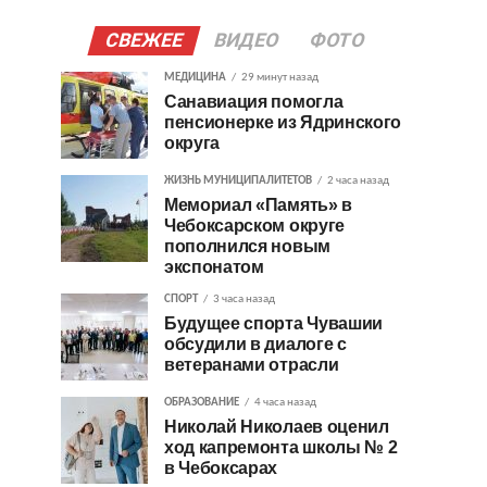
СВЕЖЕЕ
ВИДЕО
ФОТО
МЕДИЦИНА
29 минут назад
Санавиация помогла
пенсионерке из Ядринского
округа
ЖИЗНЬ МУНИЦИПАЛИТЕТОВ
2 часа назад
Мемориал «Память» в
Чебоксарском округе
пополнился новым
экспонатом
СПОРТ
3 часа назад
Будущее спорта Чувашии
обсудили в диалоге с
ветеранами отрасли
ОБРАЗОВАНИЕ
4 часа назад
Николай Николаев оценил
ход капремонта школы № 2
в Чебоксарах