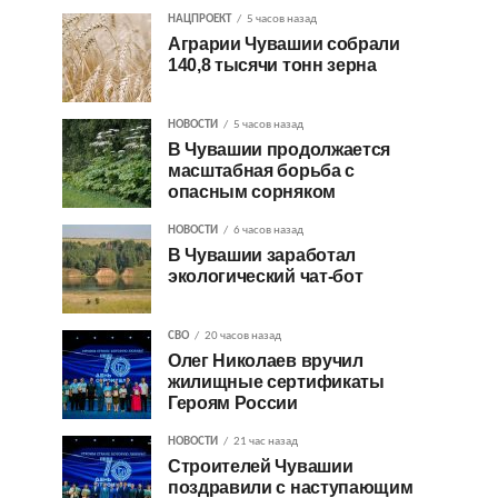
НАЦПРОЕКТ
5 часов назад
Аграрии Чувашии собрали
140,8 тысячи тонн зерна
НОВОСТИ
5 часов назад
В Чувашии продолжается
масштабная борьба с
опасным сорняком
НОВОСТИ
6 часов назад
В Чувашии заработал
экологический чат-бот
СВО
20 часов назад
Олег Николаев вручил
жилищные сертификаты
Героям России
НОВОСТИ
21 час назад
Строителей Чувашии
поздравили с наступающим