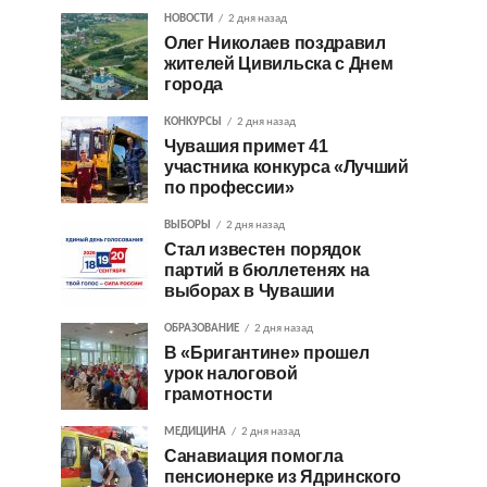
НОВОСТИ
2 дня назад
Олег Николаев поздравил
жителей Цивильска с Днем
города
КОНКУРСЫ
2 дня назад
Чувашия примет 41
участника конкурса «Лучший
по профессии»
ВЫБОРЫ
2 дня назад
Стал известен порядок
партий в бюллетенях на
выборах в Чувашии
ОБРАЗОВАНИЕ
2 дня назад
В «Бригантине» прошел
урок налоговой
грамотности
МЕДИЦИНА
2 дня назад
Санавиация помогла
пенсионерке из Ядринского