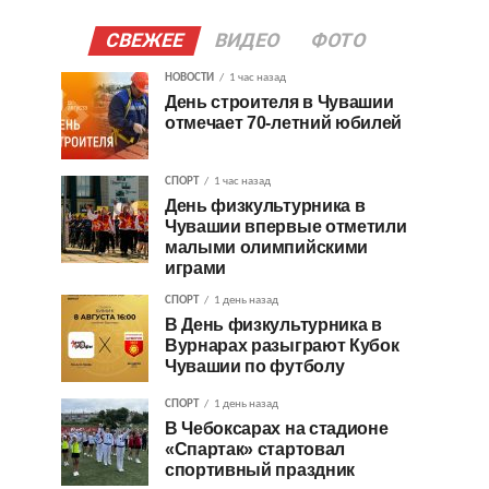
СВЕЖЕЕ
ВИДЕО
ФОТО
НОВОСТИ
1 час назад
День строителя в Чувашии
отмечает 70-летний юбилей
СПОРТ
1 час назад
День физкультурника в
Чувашии впервые отметили
малыми олимпийскими
играми
СПОРТ
1 день назад
В День физкультурника в
Вурнарах разыграют Кубок
Чувашии по футболу
СПОРТ
1 день назад
В Чебоксарах на стадионе
«Спартак» стартовал
спортивный праздник