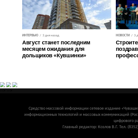
ИНТЕРВЬЮ
3 дня назад
НОВОСТИ
3 
Август станет последним
Строите
месяцем ожидания для
поздрав
дольщиков «Кувшинки»
профес
-->
-->
Средство массовой информации сетевое издание «Чувашинф
информационных технологий и массовых коммуникаций (Рос
цифрового р
Главный редактор: Козлов В.Г. Тел. (8352