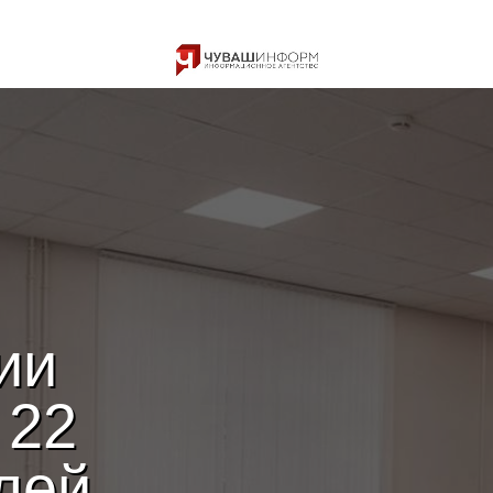
ии
 22
лей