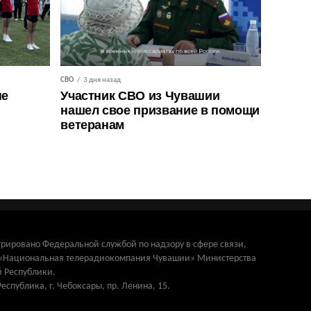
СВО
3 дня назад
не
Участник СВО из Чувашии
нашел свое призвание в помощи
ветеранам
трировано Федеральной службой по надзору в сфере связи,
и «Национальная телерадиокомпания Чувашии» Министерства
 Республики.
Республика, г. Чебоксары, пр. Ленина, 15.