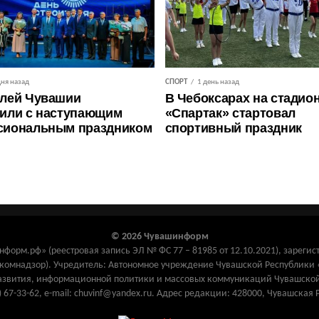
дня назад
СПОРТ
1 день назад
лей Чувашии
В Чебоксарах на стадио
или с наступающим
«Спартак» стартовал
сиональным праздником
спортивный праздник
© 2026 Чувашинформ
орм.рф» (реестровая запись ЭЛ № ФС 77 – 81985 от 12.10.2021), зарегис
комнадзор). Учредитель: Автономное учреждение Чувашской Республик
азвития, информационной политики и массовых коммуникаций Чувашской
) 67-33-62, e-mail: chuvinf@yandex.ru. Адрес редакции: 428000, Чувашская 