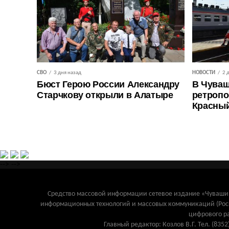
СВО
3 дня назад
НОВОСТИ
2 
Бюст Герою России Александру
В Чуваш
Старчкову открыли в Алатыре
ретропо
Красны
-->
-->
Средство массовой информации сетевое издание «Чувашинф
информационных технологий и массовых коммуникаций (Рос
цифрового р
Главный редактор: Козлов В.Г. Тел. (8352