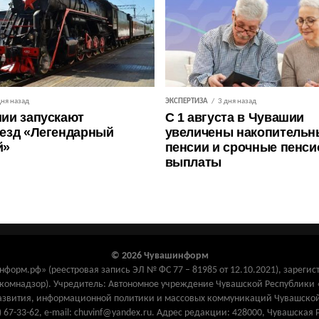
дня назад
ЭКСПЕРТИЗА
3 дня назад
ии запускают
С 1 августа в Чувашии
езд «Легендарный
увеличены накопительн
й»
пенсии и срочные пенс
выплаты
© 2026 Чувашинформ
орм.рф» (реестровая запись ЭЛ № ФС 77 – 81985 от 12.10.2021), зарегис
комнадзор). Учредитель: Автономное учреждение Чувашской Республик
азвития, информационной политики и массовых коммуникаций Чувашской
) 67-33-62, e-mail: chuvinf@yandex.ru. Адрес редакции: 428000, Чувашская 