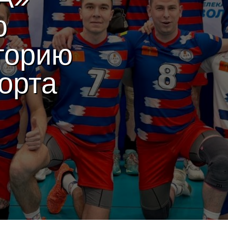
ю
торию
орта