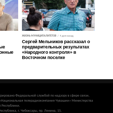
ЖИЗНЬ МУНИЦИПАЛИТЕТОВ
4 дня назад
Сергей Мельников рассказал о
ые
предварительных результатах
ионные
«Народного контроля» в
Восточном поселке
трировано Федеральной службой по надзору в сфере связи,
и «Национальная телерадиокомпания Чувашии» Министерства
 Республики.
Республика, г. Чебоксары, пр. Ленина, 15.