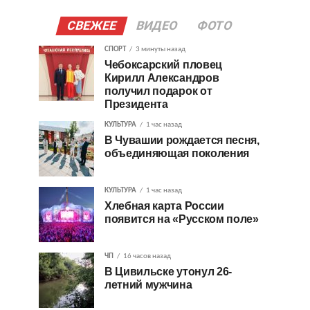
СВЕЖЕЕ
ВИДЕО
ФОТО
СПОРТ
3 минуты назад
Чебоксарский пловец
Кирилл Александров
получил подарок от
Президента
КУЛЬТУРА
1 час назад
В Чувашии рождается песня,
объединяющая поколения
КУЛЬТУРА
1 час назад
Хлебная карта России
появится на «Русском поле»
ЧП
16 часов назад
В Цивильске утонул 26-
летний мужчина