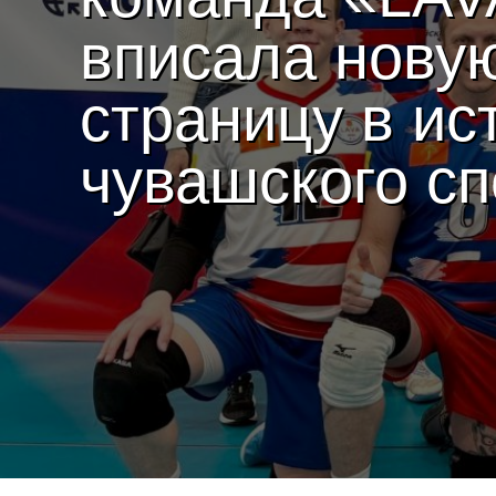
вписала нову
страницу в ис
чувашского сп