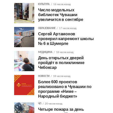
КУЛЬТУРА
16 часов назад
Число модельных
библиотек Чувашии
увеличится в сентябре
ОБРАЗОВАНИЕ
17 часов назад
Сергей Артамонов
проверил капремонт школы
№ 6 в Шумерле
МЕДИЦИНА
18 часов назад
День открытых дверей
пройдёт в поликлинике
Чебоксар
НОВОСТИ
18 часов назад
Более 600 проектов
реализовано в Чувашии по
программе «Ниме –
Народный бюджет»
ЧП
20 часов назад
Четыре пожара за день