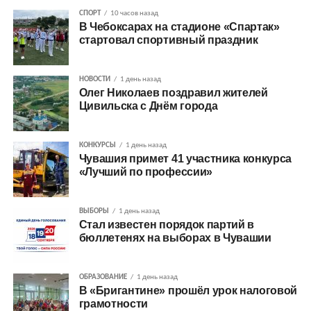
СПОРТ
10 часов назад
В Чебоксарах на стадионе «Спартак»
стартовал спортивный праздник
НОВОСТИ
1 день назад
Олег Николаев поздравил жителей
Цивильска с Днём города
КОНКУРСЫ
1 день назад
Чувашия примет 41 участника конкурса
«Лучший по профессии»
ВЫБОРЫ
1 день назад
Стал известен порядок партий в
бюллетенях на выборах в Чувашии
ОБРАЗОВАНИЕ
1 день назад
В «Бригантине» прошёл урок налоговой
грамотности