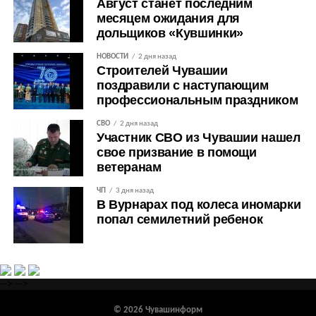
Август станет последним
месяцем ожидания для
дольщиков «Кувшинки»
НОВОСТИ
2 дня назад
Строителей Чувашии
поздравили с наступающим
профессиональным праздником
СВО
2 дня назад
Участник СВО из Чувашии нашел
свое призвание в помощи
ветеранам
ЧП
3 дня назад
В Вурнарах под колеса иномарки
попал семилетний ребенок
-->
-->
© 2026 Чувашинформ