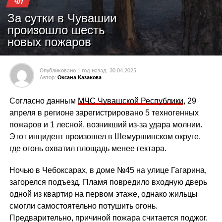
ЧП
За сутки в Чувашии
произошло шесть
новых пожаров
Опубликовано
1 год назад
30.04.2025
Автор:
Оксана Казакова
Согласно данным
МЧС Чувашской Республики
, 29
апреля в регионе зарегистрировано 5 техногенных
пожаров и 1 лесной, возникший из-за удара молнии.
Этот инцидент произошел в Шемуршинском округе,
где огонь охватил площадь менее гектара.
Ночью в Чебоксарах, в доме №45 на улице Гагарина,
загорелся подъезд. Пламя повредило входную дверь
одной из квартир на первом этаже, однако жильцы
смогли самостоятельно потушить огонь.
Предварительно, причиной пожара считается поджог.