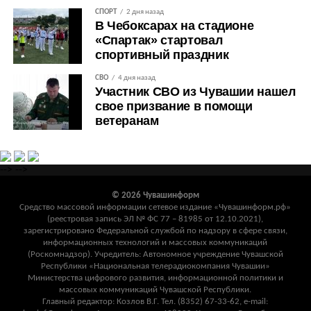
СПОРТ
2 дня назад
В Чебоксарах на стадионе
«Спартак» стартовал
спортивный праздник
СВО
4 дня назад
Участник СВО из Чувашии нашел
свое призвание в помощи
ветеранам
-->
-->
© 2026 Чувашинформ
Средство массовой информации сетевое издание «Чувашинформ.рф»
(реестровая запись ЭЛ № ФС 77 – 81985 от 12.10.2021),
зарегистрировано Федеральной службой по надзору в сфере связи,
информационных технологий и массовых коммуникаций
(Роскомнадзор). Учредитель: Автономное учреждение Чувашской
Республики «Национальная телерадиокомпания Чувашии»
Министерства цифрового развития, информационной политики и
массовых коммуникаций Чувашской Республики.
Главный редактор: Козлов В.Г. Тел. (8352) 67-33-62, e-mail: