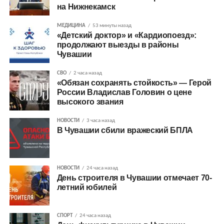
на Нижнекамск
МЕДИЦИНА
53 минуты назад
«Детский доктор» и «Кардиопоезд»:
продолжают выезды в районы
Чувашии
СВО
2 часа назад
«Обязан сохранять стойкость» — Герой
России Владислав Головин о цене
высокого звания
НОВОСТИ
3 часа назад
В Чувашии сбили вражеский БПЛА
НОВОСТИ
24 часа назад
День строителя в Чувашии отмечает 70-
летний юбилей
СПОРТ
24 часа назад