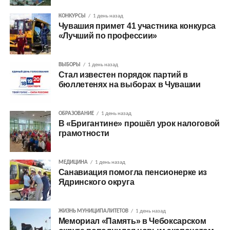
КОНКУРСЫ
1 день назад
Чувашия примет 41 участника конкурса
«Лучший по профессии»
ВЫБОРЫ
1 день назад
Стал известен порядок партий в
бюллетенях на выборах в Чувашии
ОБРАЗОВАНИЕ
1 день назад
В «Бригантине» прошёл урок налоговой
грамотности
МЕДИЦИНА
1 день назад
Санавиация помогла пенсионерке из
Ядринского округа
ЖИЗНЬ МУНИЦИПАЛИТЕТОВ
1 день назад
Мемориал «Память» в Чебоксарском