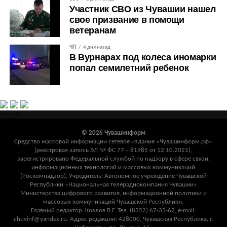
Участник СВО из Чувашии нашел
свое призвание в помощи
ветеранам
ЧП
4 дня назад
В Вурнарах под колеса иномарки
попал семилетний ребенок
-->
-->
© 2026 Чувашинформ
Средство массовой информации сетевое издание «Чувашинформ.рф»
(реестровая запись ЭЛ № ФС 77 – 81985 от 12.10.2021),
зарегистрировано Федеральной службой по надзору в сфере связи,
информационных технологий и массовых коммуникаций
(Роскомнадзор). Учредитель: Автономное учреждение Чувашской
Республики «Национальная телерадиокомпания Чувашии»
Министерства цифрового развития, информационной политики и
массовых коммуникаций Чувашской Республики.
Главный редактор: Козлов В.Г. Тел. (8352) 67-33-62, e-mail:
chuvinf@yandex.ru. Адрес редакции: 428000, Чувашская Республика, г.