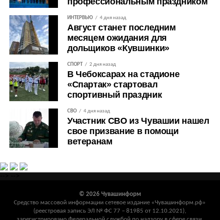
профессиональным праздником
ИНТЕРВЬЮ
4 дня назад
Август станет последним
месяцем ожидания для
дольщиков «Кувшинки»
СПОРТ
2 дня назад
В Чебоксарах на стадионе
«Спартак» стартовал
спортивный праздник
СВО
4 дня назад
Участник СВО из Чувашии нашел
свое призвание в помощи
ветеранам
-->
-->
© 2026 Чувашинформ
Средство массовой информации сетевое издание «Чувашинформ.рф»
(реестровая запись ЭЛ № ФС 77 – 81985 от 12.10.2021),
зарегистрировано Федеральной службой по надзору в сфере связи,