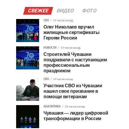
СВЕЖЕЕ
ВИДЕО
ФОТО
СВО
14 часов назад
Олег Николаев вручил
жилищные сертификаты
Героям России
НОВОСТИ
14 часов назад
Строителей Чувашии
поздравили с наступающим
профессиональным
праздником
СВО
14 часов назад
Участник СВО из Чувашии
нашел свое призвание в
помощи ветеранам
АНАЛИТИКА
16 часов назад
Чувашия — лидер цифровой
трансформации в России