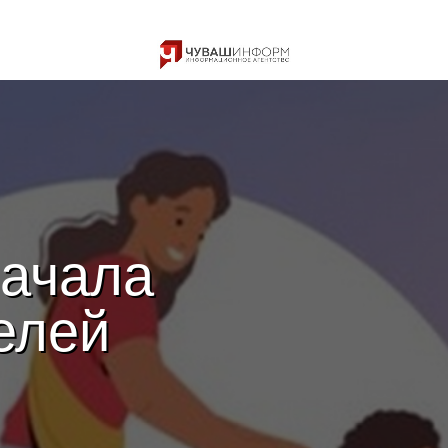
начала
елей