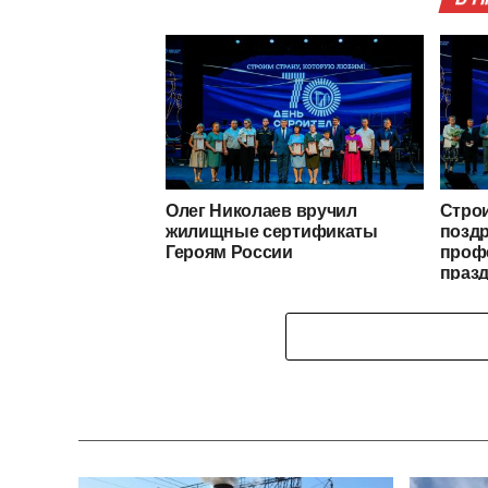
Олег Николаев вручил
Стро
жилищные сертификаты
позд
Героям России
проф
праз