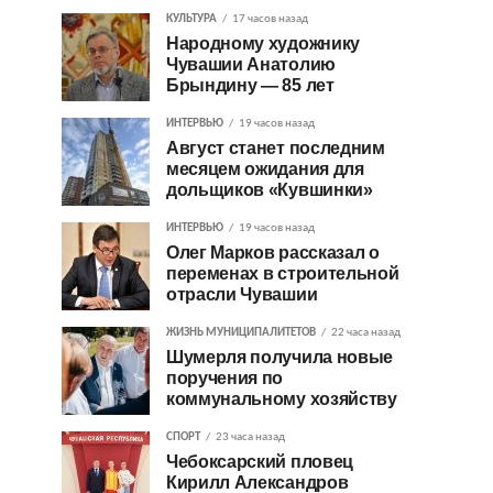
КУЛЬТУРА
17 часов назад
Народному художнику
Чувашии Анатолию
Брындину — 85 лет
ИНТЕРВЬЮ
19 часов назад
Август станет последним
месяцем ожидания для
дольщиков «Кувшинки»
ИНТЕРВЬЮ
19 часов назад
Олег Марков рассказал о
переменах в строительной
отрасли Чувашии
ЖИЗНЬ МУНИЦИПАЛИТЕТОВ
22 часа назад
Шумерля получила новые
поручения по
коммунальному хозяйству
СПОРТ
23 часа назад
Чебоксарский пловец
Кирилл Александров