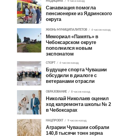
МЕДИЦИНА
4 часа назад
Санавиация помогла
пенсионерке из Ядринского
округа
ЖИЗНЬ МУНИЦИПАЛИТЕТОВ
6 часов назад
Мемориал «Память» в
Чебоксарском округе
пополнился новым
экспонатом
СПОРТ
6 часов назад
Будущее спорта Чувашии
обсудили в диалоге с
ветеранами отрасли
ОБРАЗОВАНИЕ
8 часов назад
Николай Николаев оценил
ход капремонта школы № 2
в Чебоксарах
НАЦПРОЕКТ
9 часов назад
Аграрии Чувашии собрали
140,8 тысячи тонн зерна