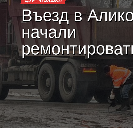
ЦУР_ЧУВАШИИ
Въезд в Алик
начали
ремонтироват