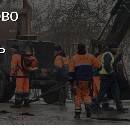
ово
ь