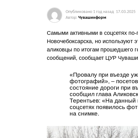
Опубликовано
1 год назад
17.03.2025
Автор:
Чувашинформ
Самыми активными в соцсетях по-
Новочебоксарска, но используют э
аликовцы по итогам прошедшего г
сообщений, сообщает ЦУР Чуваши
«Провалу при въезде уже
фотографий», – посетов
состояние дороги при в
сообщил глава Аликовск
Терентьев: «На данный
соцсетях появилось фот
на снимке.