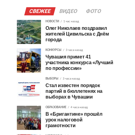
СВЕЖЕЕ
ВИДЕО
ФОТО
НОВОСТИ
1 час назад
Олег Николаев поздравил
жителей Цивильска с Днём
города
КОНКУРСЫ
3 часа назад
Чувашия примет 41
участника конкурса «Лучший
по профессии»
ВЫБОРЫ
3 часа назад
Стал известен порядок
партий в бюллетенях на
выборах в Чувашии
ОБРАЗОВАНИЕ
4 часа назад
В «Бригантине» прошёл
урок налоговой
грамотности