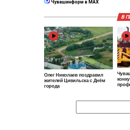
Чувашинформ в MAX
В 
Чуваш
Олег Николаев поздравил
конку
жителей Цивильска с Днём
проф
города