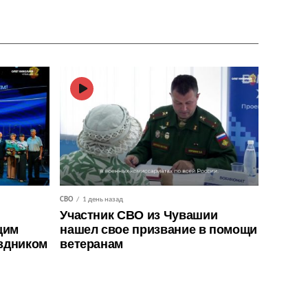
СВО
1 день назад
Участник СВО из Чувашии
щим
нашел свое призвание в помощи
здником
ветеранам