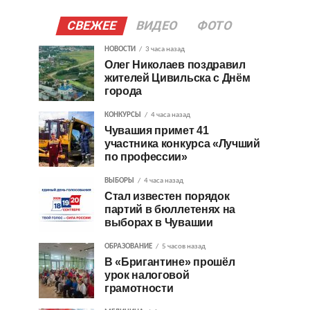
СВЕЖЕЕ
ВИДЕО
ФОТО
НОВОСТИ
3 часа назад
Олег Николаев поздравил
жителей Цивильска с Днём
города
КОНКУРСЫ
4 часа назад
Чувашия примет 41
участника конкурса «Лучший
по профессии»
ВЫБОРЫ
4 часа назад
Стал известен порядок
партий в бюллетенях на
выборах в Чувашии
ОБРАЗОВАНИЕ
5 часов назад
В «Бригантине» прошёл
урок налоговой
грамотности