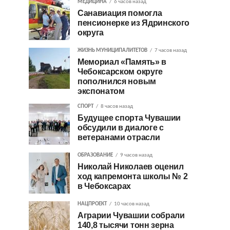
МЕДИЦИНА
6 часов назад
Санавиация помогла
пенсионерке из Ядринского
округа
ЖИЗНЬ МУНИЦИПАЛИТЕТОВ
7 часов назад
Мемориал «Память» в
Чебоксарском округе
пополнился новым
экспонатом
СПОРТ
8 часов назад
Будущее спорта Чувашии
обсудили в диалоге с
ветеранами отрасли
ОБРАЗОВАНИЕ
9 часов назад
Николай Николаев оценил
ход капремонта школы № 2
в Чебоксарах
НАЦПРОЕКТ
10 часов назад
Аграрии Чувашии собрали
140,8 тысячи тонн зерна