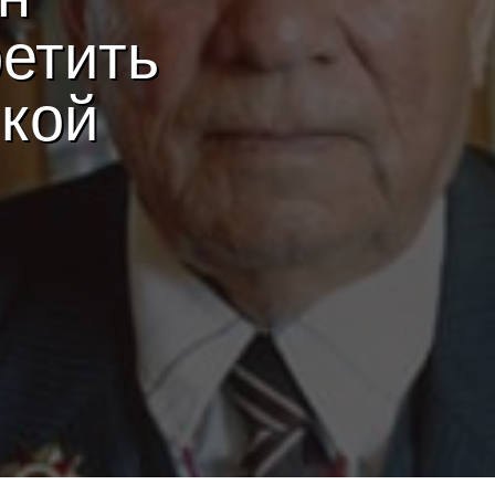
ретить
икой