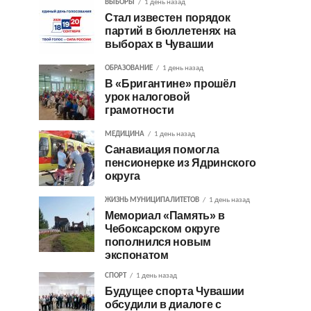
ВЫБОРЫ
1 день назад
Стал известен порядок
партий в бюллетенях на
выборах в Чувашии
ОБРАЗОВАНИЕ
1 день назад
В «Бригантине» прошёл
урок налоговой
грамотности
МЕДИЦИНА
1 день назад
Санавиация помогла
пенсионерке из Ядринского
округа
ЖИЗНЬ МУНИЦИПАЛИТЕТОВ
1 день назад
Мемориал «Память» в
Чебоксарском округе
пополнился новым
экспонатом
СПОРТ
1 день назад
Будущее спорта Чувашии
обсудили в диалоге с