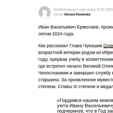
Опубликовано
2 года назад
16.01.2025
Автор:
Оксана Казакова
Иван Васильевич Ермолаев, прожи
летом 2024 года.
Как рассказал Глава Чувашии
Оле
возрастной ветеран родом из Ибре
году, прервав учебу в зооветтехни
где встретил начало Великой Оте
Чехословакии и завершил службу 
старшина. За проявленное мужест
степени, Славы III степени и меда
«Гордимся нашим земляк
уюта Ивану Васильевичу
подчеркнув, что в Год з