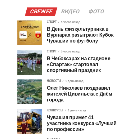
СВЕЖЕЕ
ВИДЕО
ФОТО
СПОРТ
6 часов назад
В День физкультурника в
Вурнарах разыграют Кубок
Чувашии по футболу
СПОРТ
6 часов назад
В Чебоксарах на стадионе
«Спартак» стартовал
спортивный праздник
НОВОСТИ
1 день назад
Олег Николаев поздравил
жителей Цивильска с Днём
города
КОНКУРСЫ
1 день назад
Чувашия примет 41
участника конкурса «Лучший
по профессии»