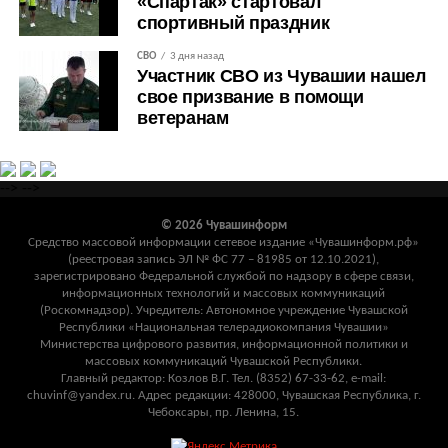
«Спартак» стартовал
спортивный праздник
СВО
3 дня назад
Участник СВО из Чувашии нашел
свое призвание в помощи
ветеранам
-->
-->
© 2026 Чувашинформ
Средство массовой информации сетевое издание «Чувашинформ.рф»
(реестровая запись ЭЛ № ФС 77 – 81985 от 12.10.2021),
зарегистрировано Федеральной службой по надзору в сфере связи,
информационных технологий и массовых коммуникаций
(Роскомнадзор). Учредитель: Автономное учреждение Чувашской
Республики «Национальная телерадиокомпания Чувашии»
Министерства цифрового развития, информационной политики и
массовых коммуникаций Чувашской Республики.
Главный редактор: Козлов В.Г. Тел. (8352) 67-33-62, e-mail:
chuvinf@yandex.ru. Адрес редакции: 428000, Чувашская Республика, г.
Чебоксары, пр. Ленина, 15.