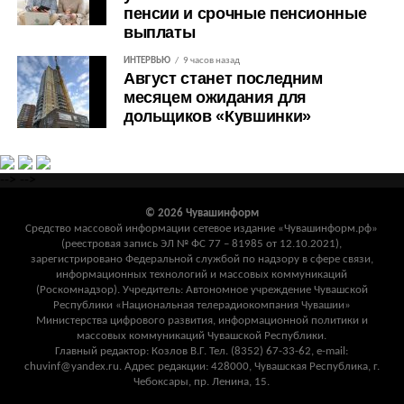
пенсии и срочные пенсионные
выплаты
ИНТЕРВЬЮ
9 часов назад
Август станет последним
месяцем ожидания для
дольщиков «Кувшинки»
-->
-->
© 2026 Чувашинформ
Средство массовой информации сетевое издание «Чувашинформ.рф»
(реестровая запись ЭЛ № ФС 77 – 81985 от 12.10.2021),
зарегистрировано Федеральной службой по надзору в сфере связи,
информационных технологий и массовых коммуникаций
(Роскомнадзор). Учредитель: Автономное учреждение Чувашской
Республики «Национальная телерадиокомпания Чувашии»
Министерства цифрового развития, информационной политики и
массовых коммуникаций Чувашской Республики.
Главный редактор: Козлов В.Г. Тел. (8352) 67-33-62, e-mail:
chuvinf@yandex.ru. Адрес редакции: 428000, Чувашская Республика, г.
Чебоксары, пр. Ленина, 15.