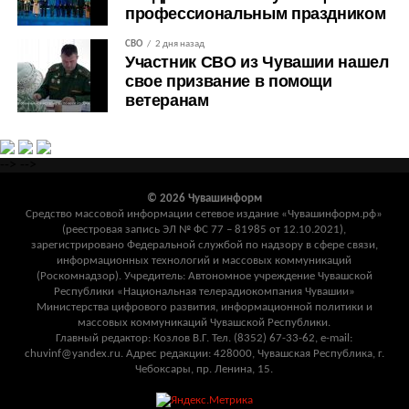
профессиональным праздником
СВО
2 дня назад
Участник СВО из Чувашии нашел
свое призвание в помощи
ветеранам
-->
-->
© 2026 Чувашинформ
Средство массовой информации сетевое издание «Чувашинформ.рф»
(реестровая запись ЭЛ № ФС 77 – 81985 от 12.10.2021),
зарегистрировано Федеральной службой по надзору в сфере связи,
информационных технологий и массовых коммуникаций
(Роскомнадзор). Учредитель: Автономное учреждение Чувашской
Республики «Национальная телерадиокомпания Чувашии»
Министерства цифрового развития, информационной политики и
массовых коммуникаций Чувашской Республики.
Главный редактор: Козлов В.Г. Тел. (8352) 67-33-62, e-mail:
chuvinf@yandex.ru. Адрес редакции: 428000, Чувашская Республика, г.
Чебоксары, пр. Ленина, 15.