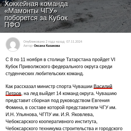
Хоккейная команда
«Мамонты ЧГУ»
поборется за Кубок
ПФО
Опубликовано
2 года назад
07.11.2024
Автор:
Оксана Казакова
С 8 по 11 ноября в столице Татарстана пройдет VI
Кубок Приволжского федерального округа среди
студенческих любительских команд.
Как рассказал министр спорта Чувашии
Василий
Петров
, на лед выйдет 14 команд округа. Чувашию
представит сборная под руководством Евгения
Фомина, в составе которой представители ЧГУ им.
И.Н. Ульянова, ЧГПУ им. И.Я. Яковлева,
Чебоксарского кооперативного института,
Чебоксарского техникума строительства и городского