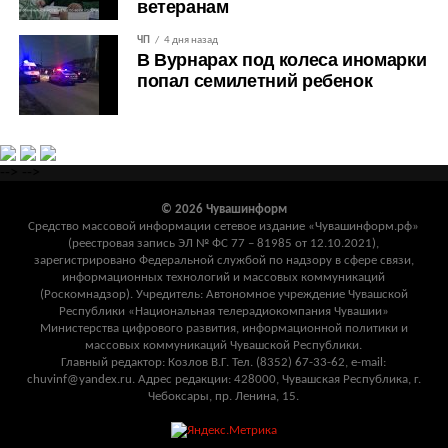
ветеранам
ЧП
4 дня назад
В Вурнарах под колеса иномарки
попал семилетний ребенок
-->
-->
© 2026 Чувашинформ
Средство массовой информации сетевое издание «Чувашинформ.рф»
(реестровая запись ЭЛ № ФС 77 – 81985 от 12.10.2021),
зарегистрировано Федеральной службой по надзору в сфере связи,
информационных технологий и массовых коммуникаций
(Роскомнадзор). Учредитель: Автономное учреждение Чувашской
Республики «Национальная телерадиокомпания Чувашии»
Министерства цифрового развития, информационной политики и
массовых коммуникаций Чувашской Республики.
Главный редактор: Козлов В.Г. Тел. (8352) 67-33-62, e-mail:
chuvinf@yandex.ru. Адрес редакции: 428000, Чувашская Республика, г.
Чебоксары, пр. Ленина, 15.