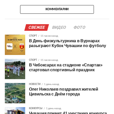
КОММЕНТАРИИ
СВЕЖЕЕ
ВИДЕО
ФОТО
СПОРТ
15 часов назад
В День физкультурника в Вурнарах
разыграют Кубок Чувашии по футболу
СПОРТ
15 часов назад
В Чебоксарах на стадионе «Спартак»
стартовал спортивный праздник
НОВОСТИ
1 день назад
Олег Николаев поздравил жителей
Цивильска с Днём города
КОНКУРСЫ
1 день назад
Чувашия примет 41 участника конкурса