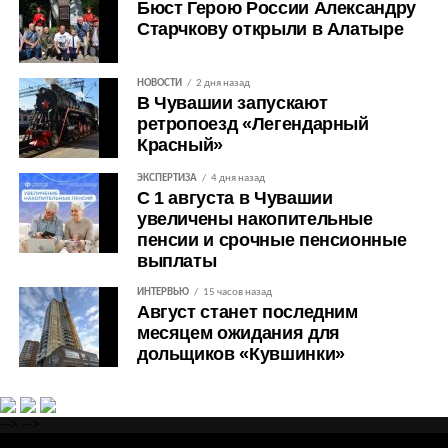
Бюст Герою России Александру
Старчкову открыли в Алатыре
НОВОСТИ
2 дня назад
В Чувашии запускают
ретропоезд «Легендарный
Красный»
ЭКСПЕРТИЗА
4 дня назад
С 1 августа в Чувашии
увеличены накопительные
пенсии и срочные пенсионные
выплаты
ИНТЕРВЬЮ
15 часов назад
Август станет последним
месяцем ожидания для
дольщиков «Кувшинки»
-->
-->