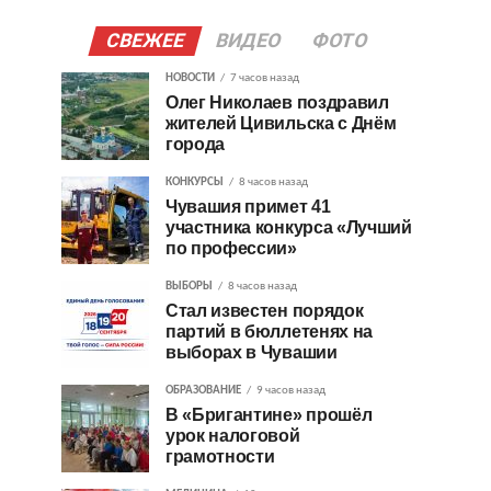
СВЕЖЕЕ
ВИДЕО
ФОТО
НОВОСТИ
7 часов назад
Олег Николаев поздравил
жителей Цивильска с Днём
города
КОНКУРСЫ
8 часов назад
Чувашия примет 41
участника конкурса «Лучший
по профессии»
ВЫБОРЫ
8 часов назад
Стал известен порядок
партий в бюллетенях на
выборах в Чувашии
ОБРАЗОВАНИЕ
9 часов назад
В «Бригантине» прошёл
урок налоговой
грамотности