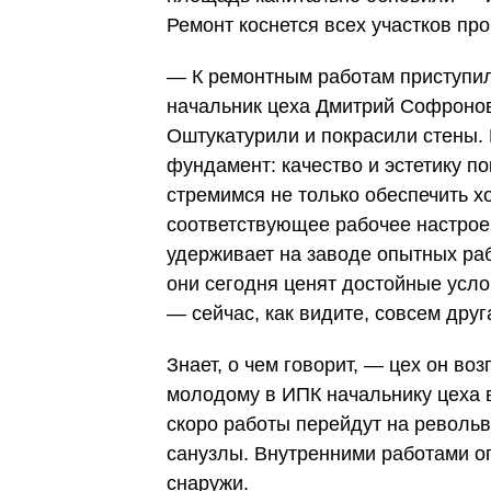
Ремонт коснется всех участков пр
— К ремонтным работам приступил
начальник цеха Дмитрий Софронов
Оштукатурили и покрасили стены.
фундамент: качество и эстетику п
стремимся не только обеспечить х
соответствующее рабочее настрое
удерживает на заводе опытных раб
они сегодня ценят достойные усл
— сейчас, как видите, совсем друг
Знает, о чем говорит, — цех он во
молодому в ИПК начальнику цеха в
скоро работы перейдут на револь
санузлы. Внутренними работами ог
снаружи.