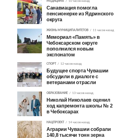
МЕДИЦИНА
10 часов назад
Санавиация помогла
пенсионерке из Ядринского
округа
ЖИЗНЬ МУНИЦИПАЛИТЕТОВ
11 часов назад
Мемориал «Память» в
Чебоксарском округе
пополнился новым
экспонатом
СПОРТ
12 часов назад
Будущее спорта Чувашии
обсудили в диалоге с
ветеранами отрасли
ОБРАЗОВАНИЕ
13 часов назад
Николай Николаев оценил
ход капремонта школы № 2
в Чебоксарах
НАЦПРОЕКТ
14 часов назад
Аграрии Чувашии собрали
140,8 тысячи тонн зерна