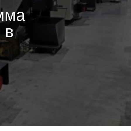
мма
 в