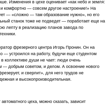
чше. Изменения в цехе оценивает «как небо и земля:
о и комфортно — совсем другое настроение!» На
ует — «сложно — там образование нужно», но его
ный станок тоже не подведет — поработает еще на
вою лепту в реализацию планов завода по
техники.
ератор фрезерного центра Игорь Пронин. Он на
но — устроился на работу, будучи еще студентом
то в коллективе души не чает: люди очень
 — добрым советом, и делом. А освоение нового
фрезерует, и сверлит», для него трудов не
адежная и высокопроизводительная.
автоматного цеха, можно сказать, зависит