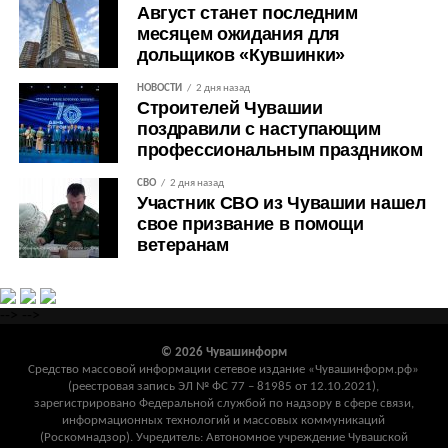
Август станет последним
месяцем ожидания для
дольщиков «Кувшинки»
НОВОСТИ
2 дня назад
Строителей Чувашии
поздравили с наступающим
профессиональным праздником
СВО
2 дня назад
Участник СВО из Чувашии нашел
свое призвание в помощи
ветеранам
-->
-->
© 2026 Чувашинформ
Средство массовой информации сетевое издание «Чувашинформ.рф»
(реестровая запись ЭЛ № ФС 77 – 81985 от 12.10.2021),
зарегистрировано Федеральной службой по надзору в сфере связи,
информационных технологий и массовых коммуникаций
(Роскомнадзор). Учредитель: Автономное учреждение Чувашской