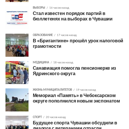
ВЫБОРЫ
16 часов назад
Стал известен порядок партий в
бюллетенях на выборах в Чувашии
ОБРАЗОВАНИЕ
17 часов назад
В «Бригантине» прошёл урок налоговой
грамотности
МЕДИЦИНА
18 часов назад
Санавиация помогла пенсионерке из
Ядринского округа
ЖИЗНЬ МУНИЦИПАЛИТЕТОВ
19 часов назад
Мемориал «Память» в Чебоксарском
округе пополнился новым экспонатом
СПОРТ
20 часов назад
Будущее спорта Чувашии обсудили в
диалоге с ветеранами отрасли