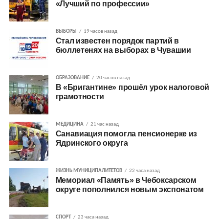
«Лучший по профессии»
ВЫБОРЫ
19 часов назад
Стал известен порядок партий в
бюллетенях на выборах в Чувашии
ОБРАЗОВАНИЕ
20 часов назад
В «Бригантине» прошёл урок налоговой
грамотности
МЕДИЦИНА
21 час назад
Санавиация помогла пенсионерке из
Ядринского округа
ЖИЗНЬ МУНИЦИПАЛИТЕТОВ
22 часа назад
Мемориал «Память» в Чебоксарском
округе пополнился новым экспонатом
СПОРТ
23 часа назад