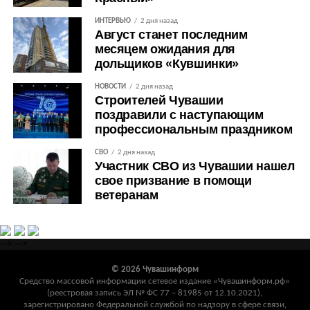
ИНТЕРВЬЮ
2 дня назад
Август станет последним
месяцем ожидания для
дольщиков «Кувшинки»
НОВОСТИ
2 дня назад
Строителей Чувашии
поздравили с наступающим
профессиональным праздником
СВО
2 дня назад
Участник СВО из Чувашии нашел
свое призвание в помощи
ветеранам
-->
-->
© 2026 Чувашинформ
Средство массовой информации сетевое издание «Чувашинформ.рф»
(реестровая запись ЭЛ № ФС 77 – 81985 от 12.10.2021),
зарегистрировано Федеральной службой по надзору в сфере связи,