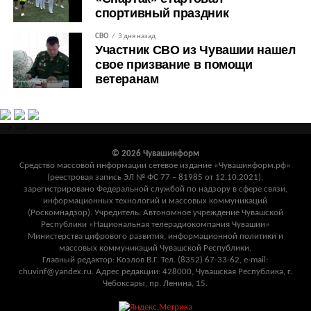
спортивный праздник
СВО
3 дня назад
Участник СВО из Чувашии нашел
свое призвание в помощи
ветеранам
-->
-->
© 2026 Чувашинформ
Средство массовой информации сетевое издание «Чувашинформ.рф»
(реестровая запись ЭЛ № ФС 77 – 81985 от 12.10.2021),
зарегистрировано Федеральной службой по надзору в сфере связи,
информационных технологий и массовых коммуникаций
(Роскомнадзор). Учредитель: Автономное учреждение Чувашской
Республики «Национальная телерадиокомпания Чувашии»
Министерства цифрового развития, информационной политики и
массовых коммуникаций Чувашской Республики.
Главный редактор: Козлов В.Г. Тел. (8352) 67-33-62, e-mail:
chuvinf@yandex.ru. Адрес редакции: 428000, Чувашская Республика, г.
Чебоксары, пр. Ленина, 15.