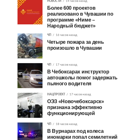
НОВОСТИ
14 часов назад
Более 600 проектов
реализовано в Чувашии по
программе «Ниме –
Народный бюджет»
ЧП
16 часов назад
Четыре пожара за день
произошло в Чувашии
ЧП
17 часов назад
В Чебоксарах инструктор
автошколы помог задержать
пьяного водителя
НАЦПРОЕКТ
17 часов назад
ОЭЗ «Новочебоксарск»
признана эффективно
функционирующей
ЧП
18 часов назад
В Вурнарах под колеса
иномарки попал семилетний