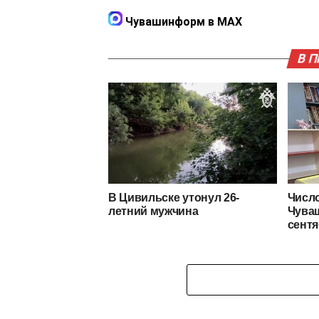
Чувашинформ в MAX
В 
В Цивильске утонул 26-
Числ
летний мужчина
Чуваш
сент