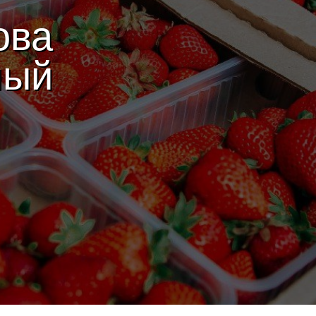
ова
ный