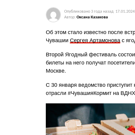
Опубликовано
3 года назад
17.01.2024
Автор:
Оксана Казакова
Об этом стало известно после вст
Чувашии
Сергея Артамонова
с яго
Второй Ягодный фестиваль состои
билеты на него получат посетител
Москве.
С 30 января ведомство приступит
отрасли #ЧувашияКормит на ВДНХ