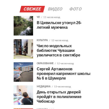
СВЕЖЕЕ
ВИДЕО
ФОТО
ЧП
11 часов назад
В Цивильске утонул 26-
летний мужчина
КУЛЬТУРА
12 часов назад
Число модельных
библиотек Чувашии
увеличится в сентябре
ОБРАЗОВАНИЕ
12 часов назад
Сергей Артамонов
проверил капремонт школы
№ 6 в Шумерле
МЕДИЦИНА
13 часов назад
День открытых дверей
пройдёт в поликлинике
Чебоксар