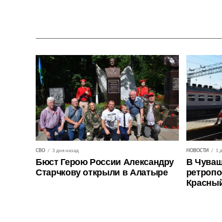
СВО
3 дня назад
НОВОСТИ
1 
Бюст Герою России Александру
В Чуваш
Старчкову открыли в Алатыре
ретропо
Красны