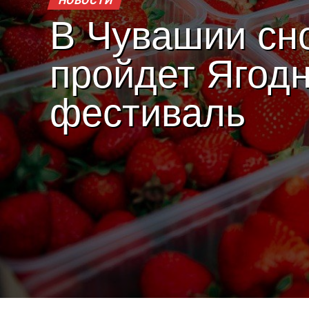
НОВОСТИ
В Чувашии сн
пройдет Ягод
фестиваль