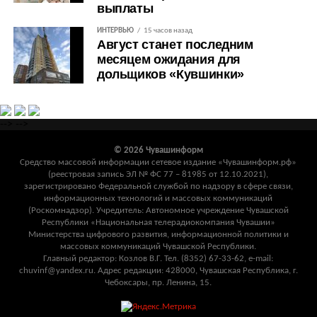
выплаты
ИНТЕРВЬЮ
15 часов назад
Август станет последним
месяцем ожидания для
дольщиков «Кувшинки»
-->
-->
© 2026 Чувашинформ
Средство массовой информации сетевое издание «Чувашинформ.рф»
(реестровая запись ЭЛ № ФС 77 – 81985 от 12.10.2021),
зарегистрировано Федеральной службой по надзору в сфере связи,
информационных технологий и массовых коммуникаций
(Роскомнадзор). Учредитель: Автономное учреждение Чувашской
Республики «Национальная телерадиокомпания Чувашии»
Министерства цифрового развития, информационной политики и
массовых коммуникаций Чувашской Республики.
Главный редактор: Козлов В.Г. Тел. (8352) 67-33-62, e-mail:
chuvinf@yandex.ru. Адрес редакции: 428000, Чувашская Республика, г.
Чебоксары, пр. Ленина, 15.