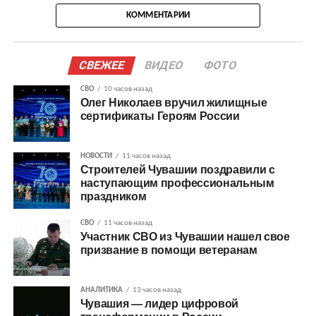
КОММЕНТАРИИ
СВЕЖЕЕ
ВИДЕО
ФОТО
СВО
10 часов назад
Олег Николаев вручил жилищные
сертификаты Героям России
НОВОСТИ
11 часов назад
Строителей Чувашии поздравили с
наступающим профессиональным
праздником
СВО
11 часов назад
Участник СВО из Чувашии нашел свое
призвание в помощи ветеранам
АНАЛИТИКА
13 часов назад
Чувашия — лидер цифровой