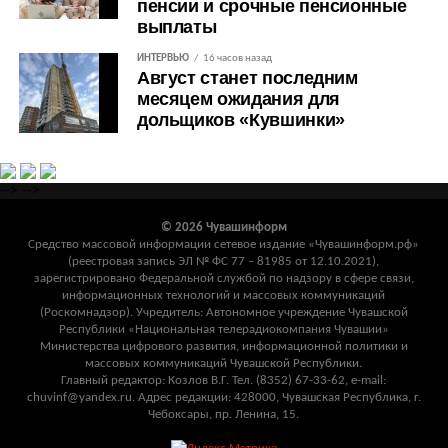
пенсии и срочные пенсионные
выплаты
ИНТЕРВЬЮ
16 часов назад
Август станет последним
месяцем ожидания для
дольщиков «Кувшинки»
-->
-->
© 2026 Чувашинформ
Средство массовой информации сетевое издание «Чувашинформ.рф»
(реестровая запись ЭЛ № ФС 77 – 81985 от 12.10.2021),
зарегистрировано Федеральной службой по надзору в сфере связи,
информационных технологий и массовых коммуникаций
(Роскомнадзор). Учредитель: Автономное учреждение Чувашской
Республики «Национальная телерадиокомпания Чувашии»
Министерства цифрового развития, информационной политики и
массовых коммуникаций Чувашской Республики.
Главный редактор: Козлов В.Г. Тел. (8352) 67-33-62, e-mail:
chuvinf@yandex.ru. Адрес редакции: 428000, Чувашская Республика, г.
Чебоксары, пр. Ленина, 15.