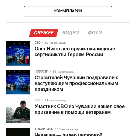
КОММЕНТАРИИ
СВЕЖЕЕ
ВИДЕО
ФОТО
СВО
10 часов назад
Олег Николаев вручил жилищные
сертификаты Героям России
НОВОСТИ
11 часов назад
Строителей Чувашии поздравили с
наступающим профессиональным
праздником
СВО
11 часов назад
Участник СВО из Чувашии нашел свое
призвание в помощи ветеранам
АНАЛИТИКА
13 часов назад
Чувашия — лидер цифровой